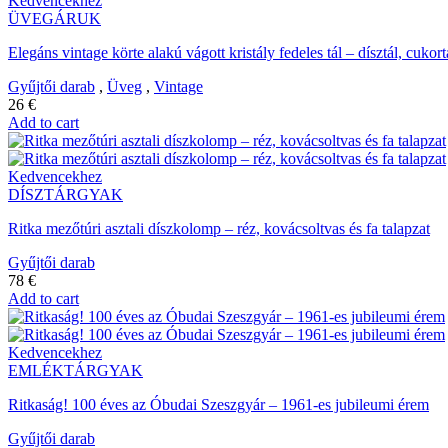
Kedvencekhez
ÜVEGÁRUK
Elegáns vintage körte alakú vágott kristály fedeles tál – dísztál, cukort
Gyűjtői darab
,
Üveg
,
Vintage
26
€
Add to cart
Kedvencekhez
DÍSZTÁRGYAK
Ritka mezőtúri asztali díszkolomp – réz, kovácsoltvas és fa talapzat
Gyűjtői darab
78
€
Add to cart
Kedvencekhez
EMLÉKTÁRGYAK
Ritkaság! 100 éves az Óbudai Szeszgyár – 1961-es jubileumi érem
Gyűjtői darab