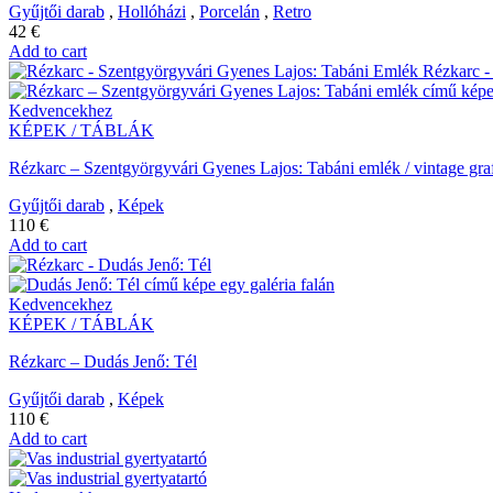
Gyűjtői darab
,
Hollóházi
,
Porcelán
,
Retro
42
€
Add to cart
Kedvencekhez
KÉPEK / TÁBLÁK
Rézkarc – Szentgyörgyvári Gyenes Lajos: Tabáni emlék / vintage gra
Gyűjtői darab
,
Képek
110
€
Add to cart
Kedvencekhez
KÉPEK / TÁBLÁK
Rézkarc – Dudás Jenő: Tél
Gyűjtői darab
,
Képek
110
€
Add to cart