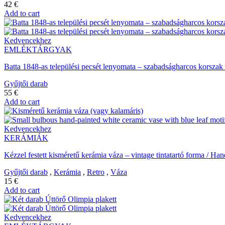
42
€
Add to cart
Kedvencekhez
EMLÉKTÁRGYAK
Batta 1848-as települési pecsét lenyomata – szabadságharcos korszak
Gyűjtői darab
55
€
Add to cart
Kedvencekhez
KERÁMIÁK
Kézzel festett kisméretű kerámia váza – vintage tintatartó forma / H
Gyűjtői darab
,
Kerámia
,
Retro
,
Váza
15
€
Add to cart
Kedvencekhez