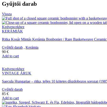
Gyűjtői darab
Vissza
Kedvencekhez
KERÁMIÁK
Ritka Kosár Mintás Kerámia Bonbonier / Rare Basketweave Cerami
Gyűjtői darab
,
Kerámia
90
€
Add to cart
Kedvencekhez
VINTAGE ÁRUK
Saecula Hungariae – ritka, teljes 10 kötetes díszdobozos sorozat (1
Gyűjtői darab
85
€
Add to cart