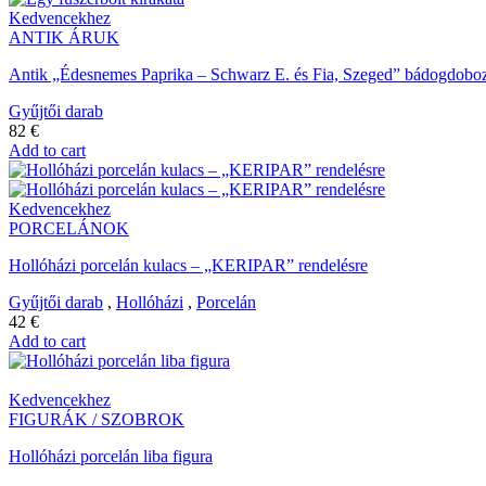
Kedvencekhez
ANTIK ÁRUK
Antik „Édesnemes Paprika – Schwarz E. és Fia, Szeged” bádogdoboz,
Gyűjtői darab
82
€
Add to cart
Kedvencekhez
PORCELÁNOK
Hollóházi porcelán kulacs – „KERIPAR” rendelésre
Gyűjtői darab
,
Hollóházi
,
Porcelán
42
€
Add to cart
Kedvencekhez
FIGURÁK / SZOBROK
Hollóházi porcelán liba figura