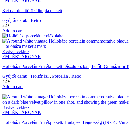
EMLÉKTÁRGYAK
Két darab Úttörő Olimpia plakett
Gyűjtői darab
,
Retro
22
€
Add to cart
Kedvencekhez
EMLÉKTÁRGYAK
Hollóházi Porcelán Emlékplakett Díszdobozban, Petőfi Gimnázium 1
Gyűjtői darab
,
Hollóházi
,
Porcelán
,
Retro
42
€
Add to cart
Kedvencekhez
EMLÉKTÁRGYAK
Hollóházi Porcelán Emlékplakett, Budapest Bajnokság (1975) / Vint