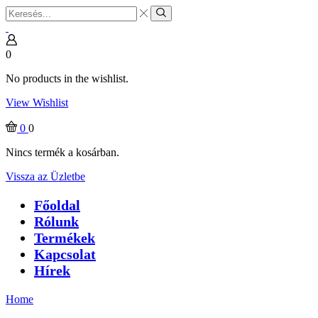
Search
input
Search
0
No products in the wishlist.
View Wishlist
0
0
Nincs termék a kosárban.
Vissza az Üzletbe
Főoldal
Rólunk
Termékek
Kapcsolat
Hírek
Home