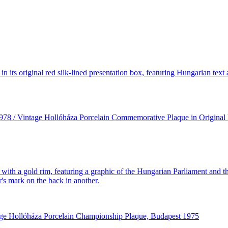
978 / Vintage Hollóháza Porcelain Commemorative Plaque in Original
age Hollóháza Porcelain Championship Plaque, Budapest 1975