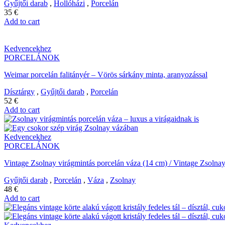
Gyűjtői darab
,
Hollóházi
,
Porcelán
35
€
Add to cart
Kedvencekhez
PORCELÁNOK
Weimar porcelán falitányér – Vörös sárkány minta, aranyozással
Dísztárgy
,
Gyűjtői darab
,
Porcelán
52
€
Add to cart
Kedvencekhez
PORCELÁNOK
Vintage Zsolnay virágmintás porcelán váza (14 cm) / Vintage Zsolnay
Gyűjtői darab
,
Porcelán
,
Váza
,
Zsolnay
48
€
Add to cart