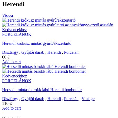
Herendi
Vissza
Kedvencekhez
PORCELÁNOK
Herendi krókusz mintás gyűrű/ékszertartó
Dísztárgy
,
Gyűjtői darab
,
Herendi
,
Porcelán
60
€
Add to cart
Kedvencekhez
PORCELÁNOK
Hecsedli mintás barokk lábú Herendi bonbonier
Dísztárgy
,
Gyűjtői darab
,
Herendi
,
Porcelán
,
Vintage
110
€
Add to cart