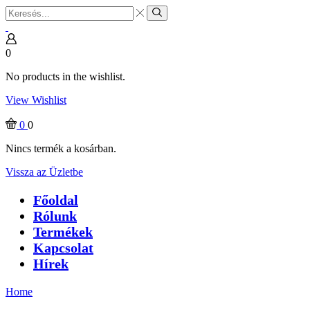
Search
input
Search
0
No products in the wishlist.
View Wishlist
0
0
Nincs termék a kosárban.
Vissza az Üzletbe
Főoldal
Rólunk
Termékek
Kapcsolat
Hírek
Home