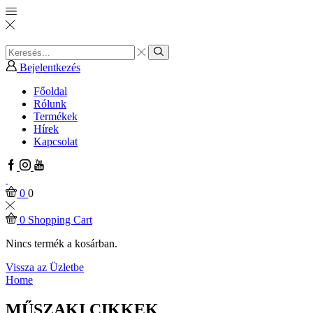
Search
input
Search
Bejelentkezés
Főoldal
Rólunk
Termékek
Hírek
Kapcsolat
Facebook
Instagram
Youtube
0
0
0
Shopping Cart
Nincs termék a kosárban.
Vissza az Üzletbe
Home
MŰSZAKI CIKKEK