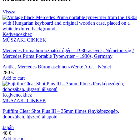
Vissza
Kedvencekhez
MŰSZAKI CIKKEK
Mercedes Prima hordozható írógép – 1930-as évek, Németország /
Mercedes Prima Portable Typewriter – 1930s, Germany
Antik
,
Mercedes Büromaschinen-Werke A.G.
,
Német
280
€
Add to cart
Kedvencekhez
MŰSZAKI CIKKEK
Fujifilm Clear Shot Plus III – 35mm filmes fényképezőgép,
dobozában, újszerű állapotú
Japán
48
€
Add to cart