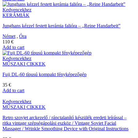
Kedvencekhez
KERÁMIÁK
Junghans kézzel festett kerámia falióra – „Reine Handarbeit”
Német
,
Óra
110
€
Add to cart
Kedvencekhez
MŰSZAKI CIKKEK
Fuji DL-60 típusú kompakt fényképezőgép
35
€
Add to cart
Kedvencekhez
MŰSZAKI CIKKEK
Retro szovjet arckezelő / ránctalanító készülék eredeti leírással –
ritka vintage szépségápolási eszköz / Vintage Soviet Facial
Massager / Wrinkle Smoothing Device with Original Instructions