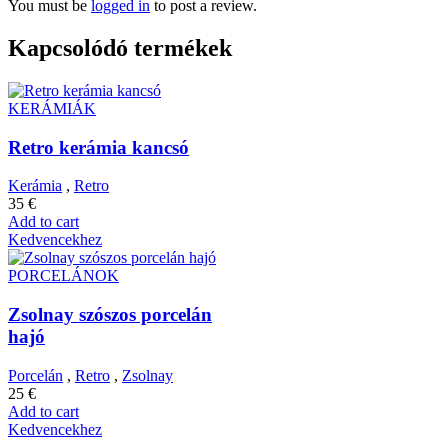
You must be
logged in
to post a review.
Kapcsolódó termékek
KERÁMIÁK
Retro kerámia kancsó
Kerámia
,
Retro
35
€
Add to cart
Kedvencekhez
PORCELÁNOK
Zsolnay szószos porcelán
hajó
Porcelán
,
Retro
,
Zsolnay
25
€
Add to cart
Kedvencekhez