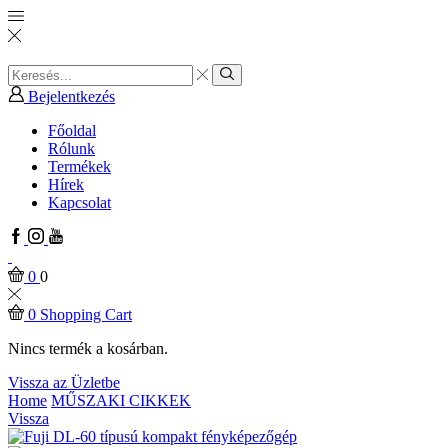
Search
input
Search
Bejelentkezés
Főoldal
Rólunk
Termékek
Hírek
Kapcsolat
Facebook
Instagram
Youtube
0
0
0
Shopping Cart
Nincs termék a kosárban.
Vissza az Üzletbe
Home
MŰSZAKI CIKKEK
Vissza