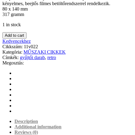
kényelmes, beejtős filmes betöltőrendszerrel rendelkezik.
80 x 140 mm
317 gramm
1 in stock
Add to cart
Kedvencekhez
Cikkszám:
11v022
Kategória:
MŰSZAKI CIKKEK
Címkék:
gyűjtői darab
,
retro
Megosztás:
Description
Additional information
Reviews (0)