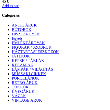
45
€
Add to cart
Categories
ANTIK ÁRUK
BÚTOROK
DÍSZTÁRGYAK
Egyéb
EMLÉKTÁRGYAK
FIGURÁK / SZOBROK
HÁZTARTÁSI ESZKÖZÖK
JÁTÉKOK
KÉPEK / TÁBLÁK
KERÁMIÁK
LÁMPÁK / VILÁGÍTÁS
MŰSZAKI CIKKEK
PORCELÁNOK
RETRO ÁRUK
TÜKRÖK
ÜVEGÁRUK
VÁZÁK
VINTAGE ÁRUK