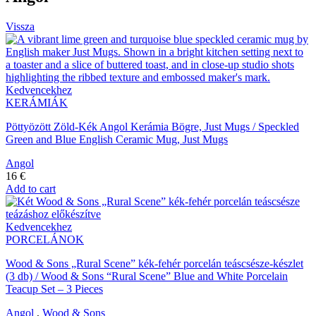
Vissza
Kedvencekhez
KERÁMIÁK
Pöttyözött Zöld-Kék Angol Kerámia Bögre, Just Mugs / Speckled
Green and Blue English Ceramic Mug, Just Mugs
Angol
16
€
Add to cart
Kedvencekhez
PORCELÁNOK
Wood & Sons „Rural Scene” kék-fehér porcelán teáscsésze-készlet
(3 db) / Wood & Sons “Rural Scene” Blue and White Porcelain
Teacup Set – 3 Pieces
Angol
,
Wood & Sons