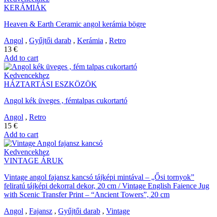
KERÁMIÁK
Heaven & Earth Ceramic angol kerámia bögre
Angol
,
Gyűjtői darab
,
Kerámia
,
Retro
13
€
Add to cart
Kedvencekhez
HÁZTARTÁSI ESZKÖZÖK
Angol kék üveges , fémtalpas cukortartó
Angol
,
Retro
15
€
Add to cart
Kedvencekhez
VINTAGE ÁRUK
Vintage angol fajansz kancsó tájképi mintával – „Ősi tornyok”
feliratú tájképi dekorral dekor, 20 cm / Vintage English Faience Jug
with Scenic Transfer Print – “Ancient Towers”, 20 cm
Angol
,
Fajansz
,
Gyűjtői darab
,
Vintage