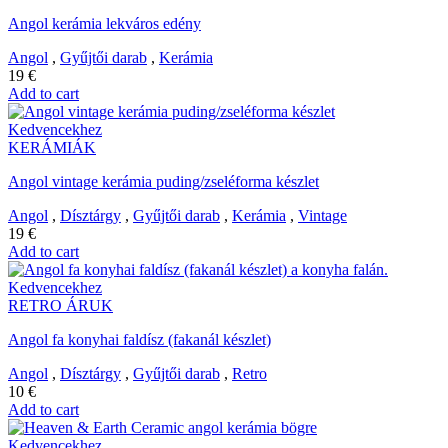
Angol kerámia lekváros edény
Angol
,
Gyűjtői darab
,
Kerámia
19
€
Add to cart
Kedvencekhez
KERÁMIÁK
Angol vintage kerámia puding/zseléforma készlet
Angol
,
Dísztárgy
,
Gyűjtői darab
,
Kerámia
,
Vintage
19
€
Add to cart
Kedvencekhez
RETRO ÁRUK
Angol fa konyhai faldísz (fakanál készlet)
Angol
,
Dísztárgy
,
Gyűjtői darab
,
Retro
10
€
Add to cart
Kedvencekhez