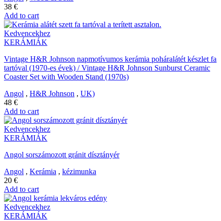
38
€
Add to cart
Kedvencekhez
KERÁMIÁK
Vintage H&R Johnson napmotívumos kerámia poháralátét készlet fa
tartóval (1970-es évek) / Vintage H&R Johnson Sunburst Ceramic
Coaster Set with Wooden Stand (1970s)
Angol
,
H&R Johnson
,
UK)
48
€
Add to cart
Kedvencekhez
KERÁMIÁK
Angol sorszámozott gránit dísztányér
Angol
,
Kerámia
,
kézimunka
20
€
Add to cart
Kedvencekhez
KERÁMIÁK