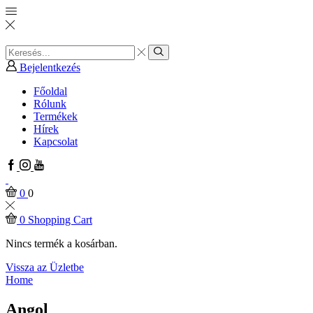
Search
input
Search
Bejelentkezés
Főoldal
Rólunk
Termékek
Hírek
Kapcsolat
Facebook
Instagram
Youtube
0
0
0
Shopping Cart
Nincs termék a kosárban.
Vissza az Üzletbe
Home
Angol