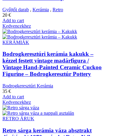
Gyűjtői darab
,
Kerámia
,
Retro
20
€
Add to cart
Kedvencekhez
KERÁMIÁK
Bodrogkeresztúri kerámia kakukk –
kézzel festett vintage madárfigura /
Vintage Hand-Painted Ceramic Cuckoo
Figurine – Bodrogkeresztúr Pottery
Bodrogkeresztúri Kerámia
35
€
Add to cart
Kedvencekhez
RETRO ÁRUK
Retro sárga kerámia váza absztrakt