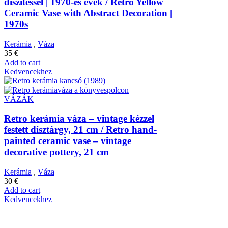
díszítéssel | 1970-es évek / Retro Yellow
Ceramic Vase with Abstract Decoration |
1970s
Kerámia
,
Váza
35
€
Add to cart
Kedvencekhez
VÁZÁK
Retro kerámia váza – vintage kézzel
festett dísztárgy, 21 cm / Retro hand-
painted ceramic vase – vintage
decorative pottery, 21 cm
Kerámia
,
Váza
30
€
Add to cart
Kedvencekhez