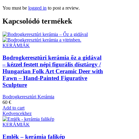
You must be
logged in
to post a review.
Kapcsolódó termékek
KERÁMIÁK
Bodrogkeresztúri kerámia őz a gidával
– kézzel festett népi figurális dísztárgy /
Hungarian Folk Art Ceramic Deer with
Fawn – Hand-Painted Figurative
Sculpture
Bodrogkeresztúri Kerámia
60
€
Add to cart
Kedvencekhez
KERÁMIÁK
Emlék – kerámia falikép