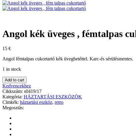
Angol kék üveges , fémtalpas cu
15
€
Angol fémtalpas cukortartó kék üvegbetéttel. Karc-és sérülésmentes.
1 in stock
Add to cart
Kedvencekhez
Cikkszám:
s0419/17
Kategória:
HÁZTARTÁSI ESZKÖZÖK
Címkék:
háztartási eszköz
,
retro
Megosztás: