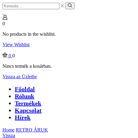
Search
input
Search
0
No products in the wishlist.
View Wishlist
0
0
Nincs termék a kosárban.
Vissza az Üzletbe
Főoldal
Rólunk
Termékek
Kapcsolat
Hírek
Home
RETRO ÁRUK
Vissza