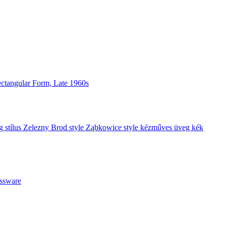
Rectangular Form, Late 1960s
assware