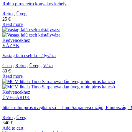
Rubin piros retro konyakos kehely
Retro
,
Üveg
25
€
Read more
Kedvencekhez
VÁZÁK
Vastag falú cseh kristályváza
Cseh
,
Retro
,
Üveg
,
Váza
80
€
Read more
Kedvencekhez
ÜVEGÁRUK
Iittala rubinpiros üvegkancsó – Timo Sarpaneva dizájn, Finnország, 
Retro
,
Üveg
340
€
Add to cart