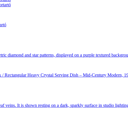
artó
évek / Rectangular Heavy Crystal Serving Dish – Mid-Century Modern, 1