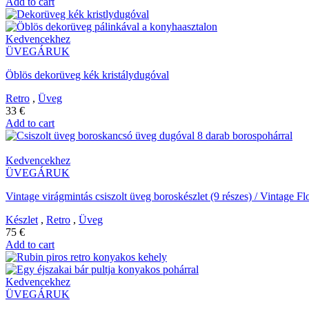
Add to cart
Kedvencekhez
ÜVEGÁRUK
Öblös dekorüveg kék kristálydugóval
Retro
,
Üveg
33
€
Add to cart
Kedvencekhez
ÜVEGÁRUK
Vintage virágmintás csiszolt üveg boroskészlet (9 részes) / Vintage Fl
Készlet
,
Retro
,
Üveg
75
€
Add to cart
Kedvencekhez
ÜVEGÁRUK