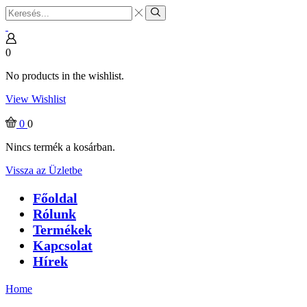
Search
input
Search
0
No products in the wishlist.
View Wishlist
0
0
Nincs termék a kosárban.
Vissza az Üzletbe
Főoldal
Rólunk
Termékek
Kapcsolat
Hírek
Home