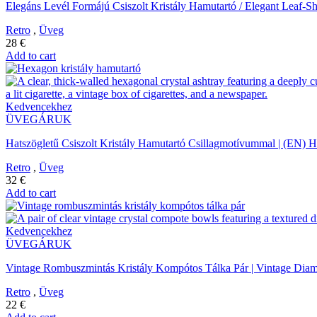
Elegáns Levél Formájú Csiszolt Kristály Hamutartó / Elegant Leaf-S
Retro
,
Üveg
28
€
Add to cart
Kedvencekhez
ÜVEGÁRUK
Hatszögletű Csiszolt Kristály Hamutartó Csillagmotívummal | (EN) H
Retro
,
Üveg
32
€
Add to cart
Kedvencekhez
ÜVEGÁRUK
Vintage Rombuszmintás Kristály Kompótos Tálka Pár | Vintage Diam
Retro
,
Üveg
22
€