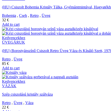
(HU) Csiszolt Bohemia Kristály Tálka, Gyémántmintával, Hagyatékból
Bohemia
,
Cseh
,
Retro
,
Üveg
32
€
Add to cart
Kedvencekhez
ÜVEGÁRUK
(HU) Borostyánszínű Csiszolt Retro Üveg Váza és Kínáló Szett, 19
Retro
,
Üveg
85
€
Add to cart
Kedvencekhez
VÁZÁK
Szép csiszolású kristály szálváza
Retro
,
Üveg
,
Váza
22
€