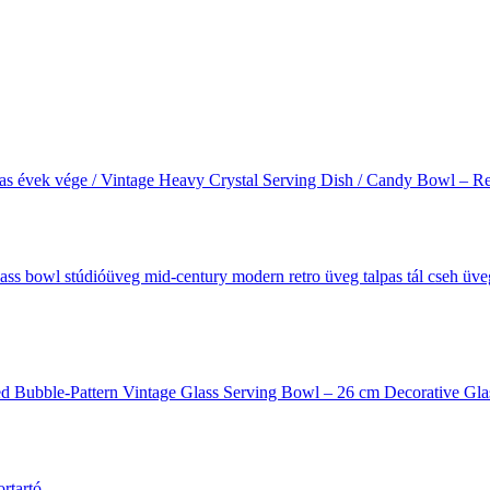
 60-as évek vége / Vintage Heavy Crystal Serving Dish / Candy Bowl – 
ted Bubble-Pattern Vintage Glass Serving Bowl – 26 cm Decorative Gl