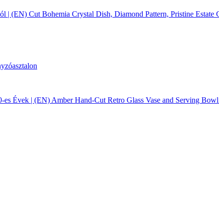
 | (EN) Cut Bohemia Crystal Dish, Diamond Pattern, Pristine Estate 
70-es Évek | (EN) Amber Hand-Cut Retro Glass Vase and Serving Bowl