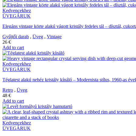
Kedvencekhez
ÜVEGÁRUK
Elegáns vintage körte alakú vágott kristály fedeles tál – dísztál, cukort
Gyűjtői darab
,
Üveg
,
Vintage
26
€
Add to cart
Kedvencekhez
ÜVEGÁRUK
Téglatest alakú nehéz kristály kínáló – Modernista stílus, 1960-as 
Retro
,
Üveg
48
€
Add to cart
Kedvencekhez
ÜVEGÁRUK