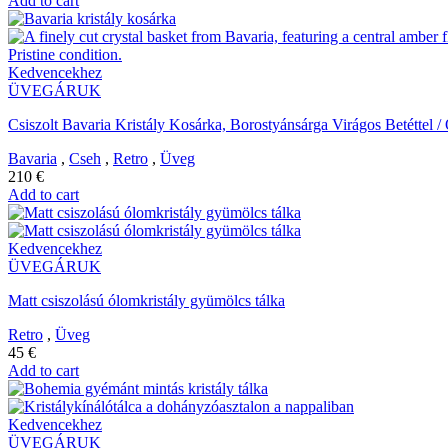
Add to cart
Kedvencekhez
ÜVEGÁRUK
Csiszolt Bavaria Kristály Kosárka, Borostyánsárga Virágos Betéttel 
Bavaria
,
Cseh
,
Retro
,
Üveg
210
€
Add to cart
Kedvencekhez
ÜVEGÁRUK
Matt csiszolású ólomkristály gyümölcs tálka
Retro
,
Üveg
45
€
Add to cart
Kedvencekhez
ÜVEGÁRUK