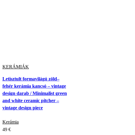
KERÁMIÁK
Letisztult formavilágú zöld–
fehér kerámia kancsó – vintage
design darab / Minimalist green
and white ceramic pitcher –
vintage design piece
Kerámia
49
€