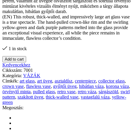
perem, valamint az üvegbe olvasztott sárgászöld és sötétlila örvénylő
mintázat kivételes vizuális élményt nyújt, miközben a tárgy állapota
makulátlan, hibátlan gyűjtői darab.
(EN) This robust, thick-walled, and impressively large art glass vase
is a true spectacle. The hand-pulled crown-like rim and the swirling
yellow-green and dark purple patterns melted into the glass provide
an exceptional visual experience, all while the piece remains in
immaculate, flawless collector’s condition.
1 in stock
Add to cart
Kedvencekhez
Cikkszám:
7001
Kategória:
VÁZÁK
Címkék:
art glass
,
art üveg
,
asztaldísz
,
centerpiece
,
collector glass
,
crown vase
,
flawless vase
,
gyűjtői üveg
,
hibátlan váza
,
korona váza
,
örvénylő minta
,
pulled glass
,
retro vase
,
retro váza
,
sárgászöld
,
swirl
pattern
,
szakított üveg
,
thick-walled vase
,
vastagfalú váza
,
yellow-
green
Megosztás: