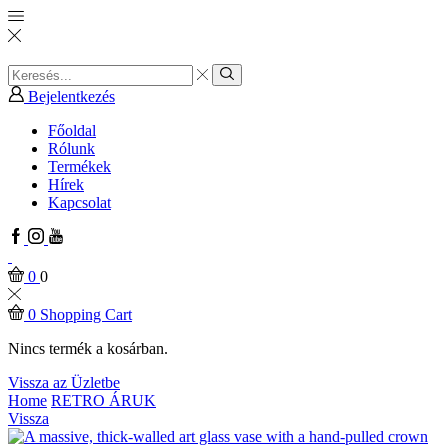
Search
input
Search
Bejelentkezés
Főoldal
Rólunk
Termékek
Hírek
Kapcsolat
Facebook
Instagram
Youtube
0
0
0
Shopping Cart
Nincs termék a kosárban.
Vissza az Üzletbe
Home
RETRO ÁRUK
Vissza