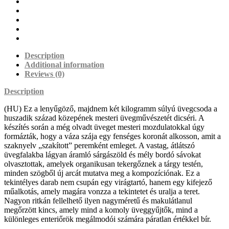
Description
Additional information
Reviews (0)
Description
(HU) Ez a lenyűgöző, majdnem két kilogramm súlyú üvegcsoda a
huszadik század közepének mesteri üvegművészetét dicséri. A
készítés során a még olvadt üveget mesteri mozdulatokkal úgy
formázták, hogy a váza szája egy fenséges koronát alkosson, amit a
szaknyelv „szakított” peremként emleget. A vastag, átlátszó
üvegfalakba lágyan áramló sárgászöld és mély bordó sávokat
olvasztottak, amelyek organikusan tekergőznek a tárgy testén,
minden szögből új arcát mutatva meg a kompozíciónak. Ez a
tekintélyes darab nem csupán egy virágtartó, hanem egy kifejező
műalkotás, amely magára vonzza a tekintetet és uralja a teret.
Nagyon ritkán fellelhető ilyen nagyméretű és makulátlanul
megőrzött kincs, amely mind a komoly üveggyűjtők, mind a
különleges enteriőrök megálmodói számára páratlan értékkel bír.