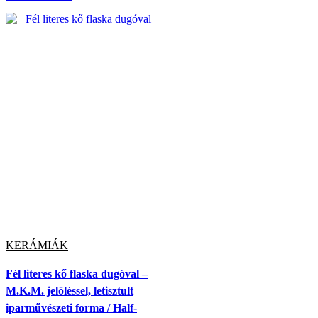
KERÁMIÁK
Fél literes kő flaska dugóval –
M.K.M. jelöléssel, letisztult
iparművészeti forma / Half-