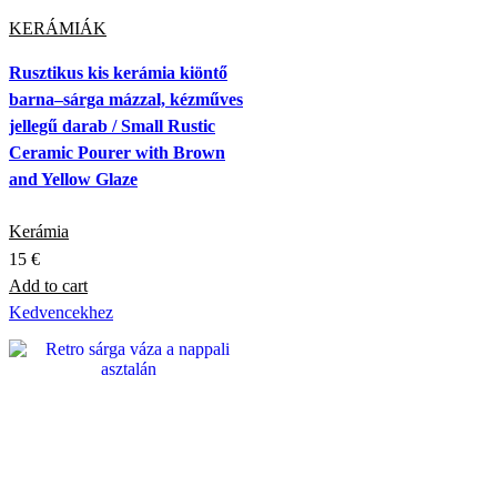
KERÁMIÁK
Rusztikus kis kerámia kiöntő
barna–sárga mázzal, kézműves
jellegű darab / Small Rustic
Ceramic Pourer with Brown
and Yellow Glaze
Kerámia
15
€
Add to cart
Kedvencekhez