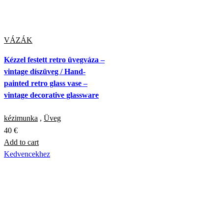
VÁZÁK
Kézzel festett retro üvegváza –
vintage díszüveg / Hand-
painted retro glass vase –
vintage decorative glassware
kézimunka
,
Üveg
40
€
Add to cart
Kedvencekhez