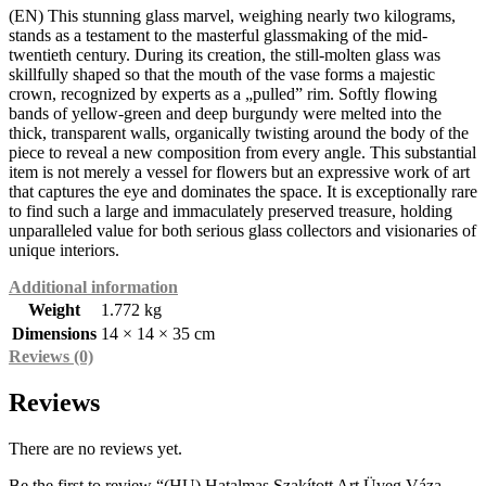
(EN) This stunning glass marvel, weighing nearly two kilograms,
stands as a testament to the masterful glassmaking of the mid-
twentieth century. During its creation, the still-molten glass was
skillfully shaped so that the mouth of the vase forms a majestic
crown, recognized by experts as a „pulled” rim. Softly flowing
bands of yellow-green and deep burgundy were melted into the
thick, transparent walls, organically twisting around the body of the
piece to reveal a new composition from every angle. This substantial
item is not merely a vessel for flowers but an expressive work of art
that captures the eye and dominates the space. It is exceptionally rare
to find such a large and immaculately preserved treasure, holding
unparalleled value for both serious glass collectors and visionaries of
unique interiors.
Additional information
Weight
1.772 kg
Dimensions
14 × 14 × 35 cm
Reviews (0)
Reviews
There are no reviews yet.
Be the first to review “(HU) Hatalmas Szakított Art Üveg Váza