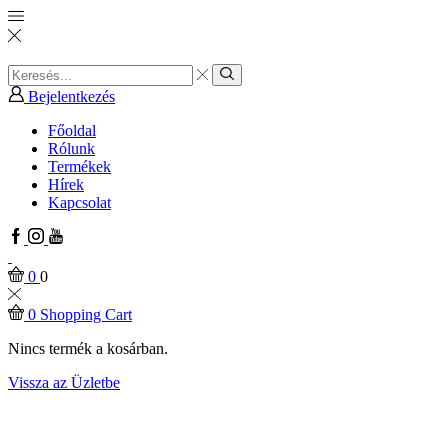
Search
input
Search
Bejelentkezés
Főoldal
Rólunk
Termékek
Hírek
Kapcsolat
Facebook
Instagram
Youtube
0
0
0
Shopping Cart
Nincs termék a kosárban.
Vissza az Üzletbe
Home