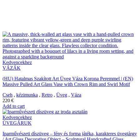
PRODUCTS TAGGED “ART
GLASS”
Kedvencekhez
VÁZÁK
(HU) Hatalmas Szakított Art Üveg Váza Korona Peremmel | (EN)
Massive Pulled Art Glass Vase with Crown Rim and Swirl Motif
Cseh
,
kézimunka
,
Retro
,
Üveg
,
Váza
220
€
Add to cart
Kedvencekhez
ÜVEGÁRUK
Iparművészeti díszüveg – fény és forma játéka, karakteres üvegtárgy
/ Art Glass Decorative Object – Sculptural Handcrafted Glass