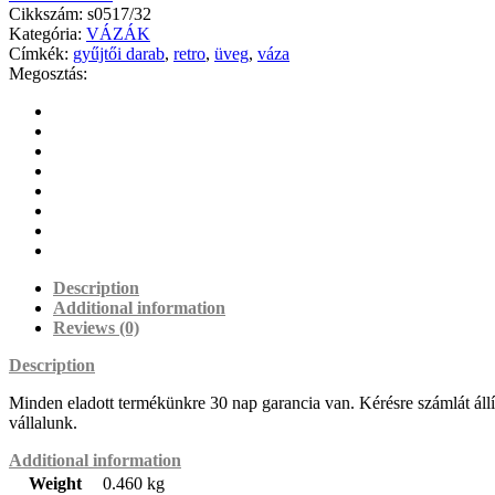
Cikkszám:
s0517/32
Kategória:
VÁZÁK
Címkék:
gyűjtői darab
,
retro
,
üveg
,
váza
Megosztás:
Description
Additional information
Reviews (0)
Description
Minden eladott termékünkre 30 nap garancia van. Kérésre számlát állítu
vállalunk.
Additional information
Weight
0.460 kg