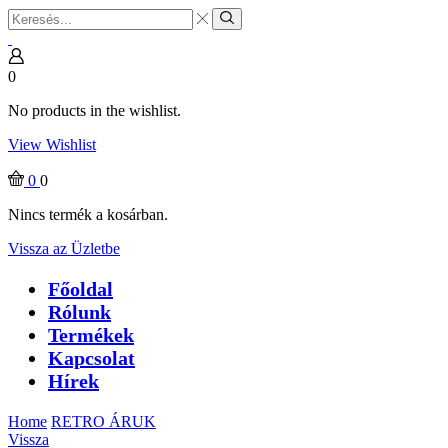
Search
input
Search
0
No products in the wishlist.
View Wishlist
0
0
Nincs termék a kosárban.
Vissza az Üzletbe
Főoldal
Rólunk
Termékek
Kapcsolat
Hírek
Home
RETRO ÁRUK
Vissza