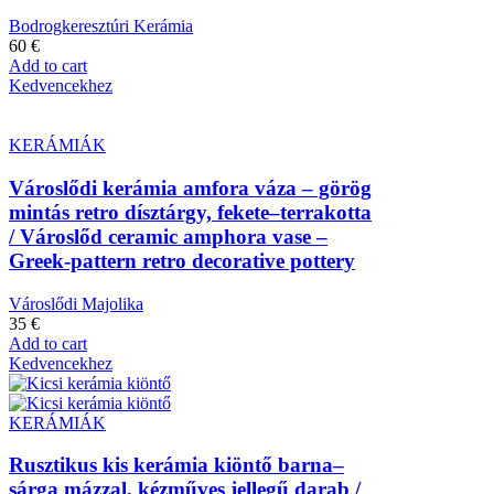
Bodrogkeresztúri Kerámia
60
€
Add to cart
Kedvencekhez
KERÁMIÁK
Városlődi kerámia amfora váza – görög
mintás retro dísztárgy, fekete–terrakotta
/ Városlőd ceramic amphora vase –
Greek-pattern retro decorative pottery
Városlődi Majolika
35
€
Add to cart
Kedvencekhez
KERÁMIÁK
Rusztikus kis kerámia kiöntő barna–
sárga mázzal, kézműves jellegű darab /