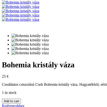
Bohemia kristály váza
25
€
Csodálatos csiszolású Cseh Bohemia kristály váza. Hagyatékból, sérül
1 in stock
Add to cart
Kedvencekhez