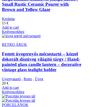
Small Rustic Ceramic Pourer with
Brown and Yellow Glaze
Kerámia
15
€
Add to cart
Kedvencekhez
RETRO ÁRUK
Festett üvegernyős mécsestartó – kézzel
dekorált díszüveg világító tárgy / Hand-
painted glass candle lantern – decorative
vintage glass tealight holder
Gyertyatartó
,
Retro
,
Üveg
20
€
Add to cart
Kedvencekhez
PORCELÁNOK