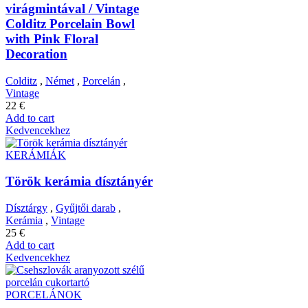
virágmintával / Vintage
Colditz Porcelain Bowl
with Pink Floral
Decoration
Colditz
,
Német
,
Porcelán
,
Vintage
22
€
Add to cart
Kedvencekhez
KERÁMIÁK
Török kerámia dísztányér
Dísztárgy
,
Gyűjtői darab
,
Kerámia
,
Vintage
25
€
Add to cart
Kedvencekhez
PORCELÁNOK