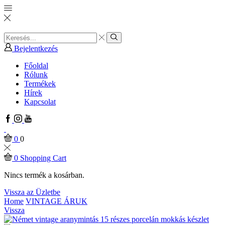
Search
input
Search
Bejelentkezés
Főoldal
Rólunk
Termékek
Hírek
Kapcsolat
Facebook
Instagram
Youtube
0
0
0
Shopping Cart
Nincs termék a kosárban.
Vissza az Üzletbe
Home
VINTAGE ÁRUK
Vissza