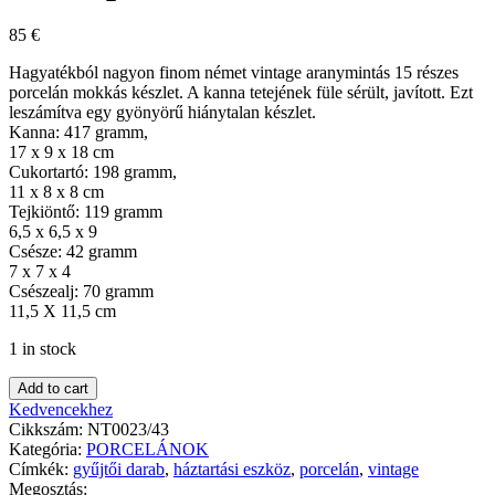
85
€
Hagyatékból nagyon finom német vintage aranymintás 15 részes
porcelán mokkás készlet. A kanna tetejének füle sérült, javított. Ezt
leszámítva egy gyönyörű hiánytalan készlet.
Kanna: 417 gramm,
17 x 9 x 18 cm
Cukortartó: 198 gramm,
11 x 8 x 8 cm
Tejkiöntő: 119 gramm
6,5 x 6,5 x 9
Csésze: 42 gramm
7 x 7 x 4
Csészealj: 70 gramm
11,5 X 11,5 cm
1 in stock
Add to cart
Kedvencekhez
Cikkszám:
NT0023/43
Kategória:
PORCELÁNOK
Címkék:
gyűjtői darab
,
háztartási eszköz
,
porcelán
,
vintage
Megosztás: