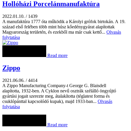
Hollóházi Porcelánmanufaktúra
2022.01.10.
/
1439
A manufaktúra 1777 óta működik a Károlyi grófok birtokán. A 19.
század első felében több mint húsz kőedénygyárat alapítottak
Magyarország területén, és ezekből ma már csak kettő...
Olvasás
folytatása
Read more
Zippo
2021.06.06.
/
4414
A Zippo Manufacturing Company-t George G. Blaisdell
alapította, 1932-ben. A Cyklon nevű osztrák szélálló öngyújtó
gyártási jogait szerezte meg, átalakította (téglatest forma és
csuklópánttal kapcsolódó kupak), majd 1933-ban...
Olvasás
folytatása
Read more