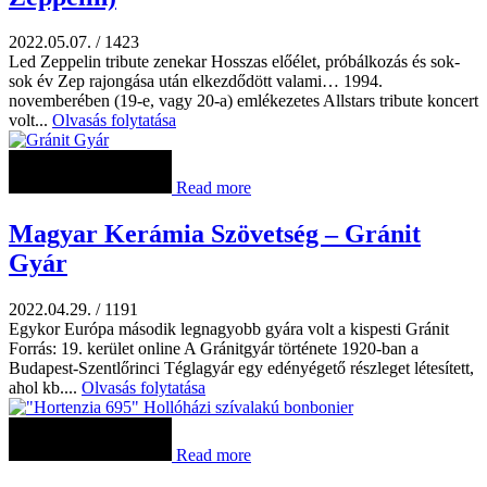
2022.05.07.
/
1423
Led Zeppelin tribute zenekar Hosszas előélet, próbálkozás és sok-
sok év Zep rajongása után elkezdődött valami… 1994.
novemberében (19-e, vagy 20-a) emlékezetes Allstars tribute koncert
volt...
Olvasás folytatása
Read more
Magyar Kerámia Szövetség – Gránit
Gyár
2022.04.29.
/
1191
Egykor Európa második legnagyobb gyára volt a kispesti Gránit
Forrás: 19. kerület online A Gránitgyár története 1920-ban a
Budapest-Szentlőrinci Téglagyár egy edényégető részleget létesített,
ahol kb....
Olvasás folytatása
Read more