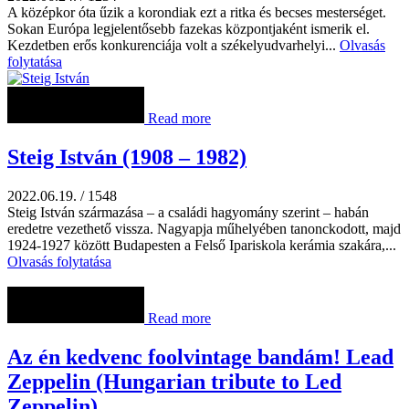
A középkor óta űzik a korondiak ezt a ritka és becses mesterséget.
Sokan Európa legjelentősebb fazekas központjaként ismerik el.
Kezdetben erős konkurenciája volt a székelyudvarhelyi...
Olvasás
folytatása
Read more
Steig István (1908 – 1982)
2022.06.19.
/
1548
Steig István származása – a családi hagyomány szerint – habán
eredetre vezethető vissza. Nagyapja műhelyében tanonckodott, majd
1924-1927 között Budapesten a Felső Ipariskola kerámia szakára,...
Olvasás folytatása
Read more
Az én kedvenc foolvintage bandám! Lead
Zeppelin (Hungarian tribute to Led
Zeppelin)