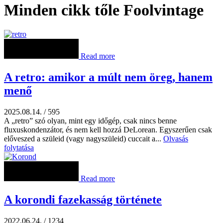
Minden cikk tőle Foolvintage
Read more
A retro: amikor a múlt nem öreg, hanem
menő
2025.08.14.
/
595
A „retro” szó olyan, mint egy időgép, csak nincs benne
fluxuskondenzátor, és nem kell hozzá DeLorean. Egyszerűen csak
előveszed a szüleid (vagy nagyszüleid) cuccait a...
Olvasás
folytatása
Read more
A korondi fazekasság története
2022.06.24.
/
1234