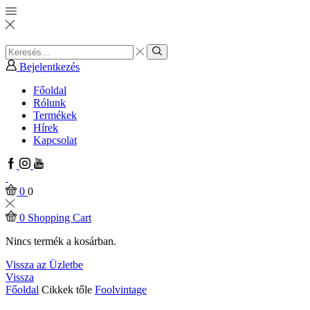
Search
input
Search
Bejelentkezés
Főoldal
Rólunk
Termékek
Hírek
Kapcsolat
Facebook
Instagram
Youtube
0
0
0
Shopping Cart
Nincs termék a kosárban.
Vissza az Üzletbe
Vissza
Főoldal
Cikkek tőle
Foolvintage