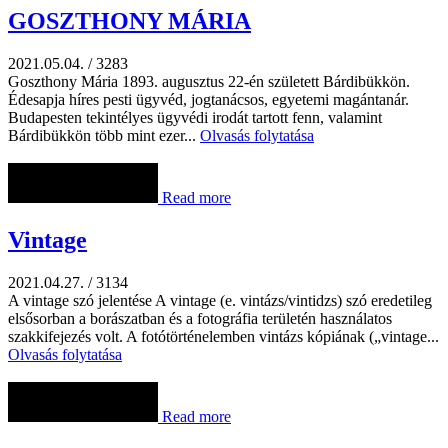
GOSZTHONY MÁRIA
2021.05.04.
/
3283
Goszthony Mária 1893. augusztus 22-én született Bárdibükkön.
Édesapja híres pesti ügyvéd, jogtanácsos, egyetemi magántanár.
Budapesten tekintélyes ügyvédi irodát tartott fenn, valamint
Bárdibükkön több mint ezer...
Olvasás folytatása
Read more
Vintage
2021.04.27.
/
3134
A vintage szó jelentése A vintage (e. vintázs/vintidzs) szó eredetileg
elsősorban a borászatban és a fotográfia területén használatos
szakkifejezés volt. A fotótörténelemben vintázs kópiának („vintage...
Olvasás folytatása
Read more