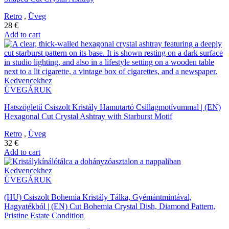
Retro
,
Üveg
28
€
Add to cart
Kedvencekhez
ÜVEGÁRUK
Hatszögletű Csiszolt Kristály Hamutartó Csillagmotívummal | (EN)
Hexagonal Cut Crystal Ashtray with Starburst Motif
Retro
,
Üveg
32
€
Add to cart
Kedvencekhez
ÜVEGÁRUK
(HU) Csiszolt Bohemia Kristály Tálka, Gyémántmintával,
Hagyatékból | (EN) Cut Bohemia Crystal Dish, Diamond Pattern,
Pristine Estate Condition