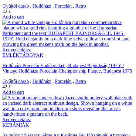
Gyűjtői darab
,
Hollóházi
,
Porcelán
,
Retro
42
€
Add to cart
Kedvencekhez
EMLÉKTÁRGYAK
Hollóházi Porcelán Emlékplakett, Budapest Bajnokság (1975) /
Vintage Hollóháza Porcelain Championship Plaque, Budapest 1975
Gyűjtői darab
,
Hollóházi
,
Porcelán
,
Retro
42
€
Add to cart
Kedvencekhez
KERÁMIÁK
Szignózott Narancs-Sárga Art Kerámia Fali Dísztányér, Absztrakt /