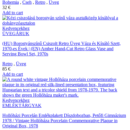
Bohemia
,
Cseh
,
Retro
,
Üveg
32
€
Add to cart
Kedvencekhez
ÜVEGÁRUK
(HU) Borostyánszínű Csiszolt Retro Üveg Váza és Kínáló Szett,
1970-es Évek | (EN) Amber Hand-Cut Retro Glass Vase and
Serving Bowl Set, 1970s
Retro
,
Üveg
85
€
Add to cart
Kedvencekhez
EMLÉKTÁRGYAK
Hollóházi Porcelán Emlékplakett Díszdobozban, Petőfi Gimnázium
1978 / Vintage Hollóháza Porcelain Commemorative Plaque in
Original Box, 1978