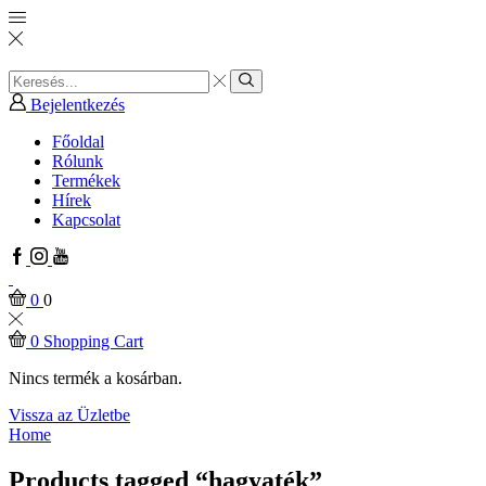
Search
input
Search
Bejelentkezés
Főoldal
Rólunk
Termékek
Hírek
Kapcsolat
Facebook
Instagram
Youtube
0
0
0
Shopping Cart
Nincs termék a kosárban.
Vissza az Üzletbe
Home
Products tagged “hagyaték”