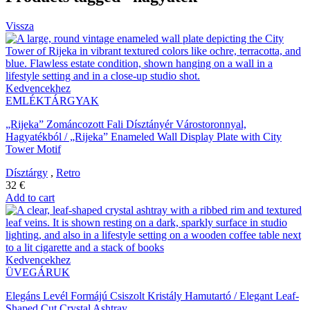
Vissza
Kedvencekhez
EMLÉKTÁRGYAK
„Rijeka” Zománcozott Fali Dísztányér Várostoronnyal,
Hagyatékból / „Rijeka” Enameled Wall Display Plate with City
Tower Motif
Dísztárgy
,
Retro
32
€
Add to cart
Kedvencekhez
ÜVEGÁRUK
Elegáns Levél Formájú Csiszolt Kristály Hamutartó / Elegant Leaf-
Shaped Cut Crystal Ashtray