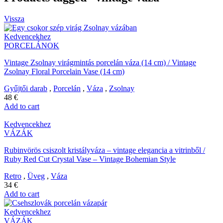
Vissza
Kedvencekhez
PORCELÁNOK
Vintage Zsolnay virágmintás porcelán váza (14 cm) / Vintage
Zsolnay Floral Porcelain Vase (14 cm)
Gyűjtői darab
,
Porcelán
,
Váza
,
Zsolnay
48
€
Add to cart
Kedvencekhez
VÁZÁK
Rubinvörös csiszolt kristályváza – vintage elegancia a vitrinből /
Ruby Red Cut Crystal Vase – Vintage Bohemian Style
Retro
,
Üveg
,
Váza
34
€
Add to cart
Kedvencekhez
VÁZÁK