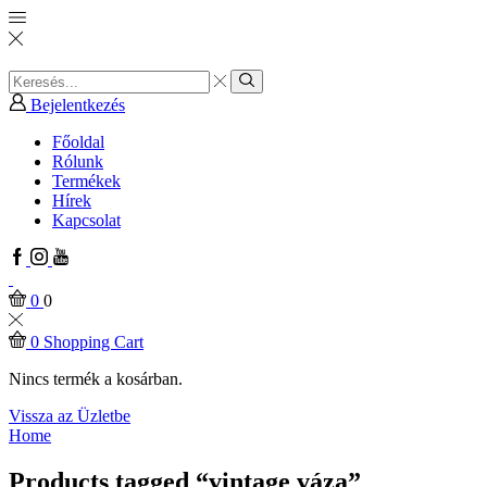
Search
input
Search
Bejelentkezés
Főoldal
Rólunk
Termékek
Hírek
Kapcsolat
Facebook
Instagram
Youtube
0
0
0
Shopping Cart
Nincs termék a kosárban.
Vissza az Üzletbe
Home
Products tagged “vintage váza”