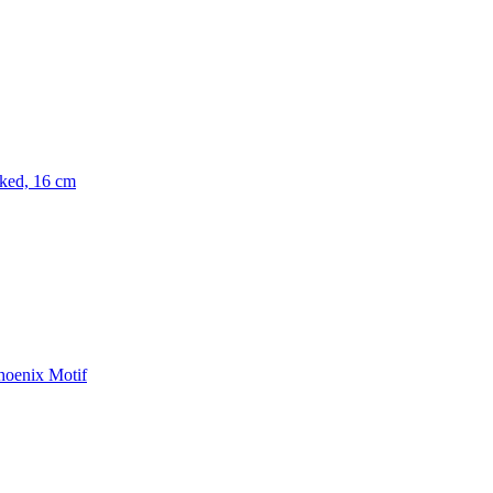
rked, 16 cm
Phoenix Motif