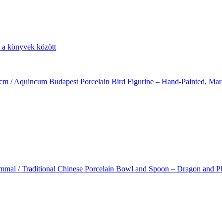
16 cm / Aquincum Budapest Porcelain Bird Figurine – Hand-Painted, Ma
ívummal / Traditional Chinese Porcelain Bowl and Spoon – Dragon and 