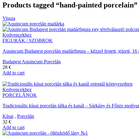
Products tagged “hand-painted porcelain”
Vissza
Kedvencekhez
FIGURÁK / SZOBROK
Aquincum Budapest porcelán madárfigura – kézzel festett, jelzett, 
Budapest Aquincum Porcelán
28
€
Add to cart
Kedvencekhez
PORCELÁNOK
Tradicionális kínai porcelán tálka és kanál – Sárkány és Főnix mot
Kínai
,
Porcelán
32
€
Add to cart