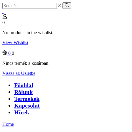
Search
input
Search
0
No products in the wishlist.
View Wishlist
0
0
Nincs termék a kosárban.
Vissza az Üzletbe
Főoldal
Rólunk
Termékek
Kapcsolat
Hírek
Home