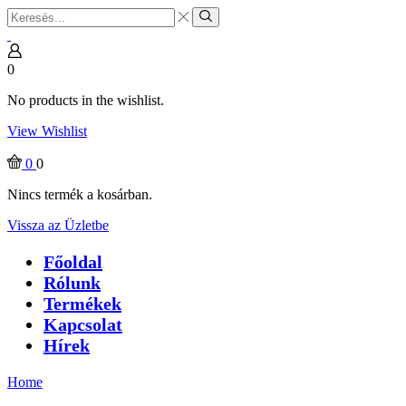
Search
input
Search
0
No products in the wishlist.
View Wishlist
0
0
Nincs termék a kosárban.
Vissza az Üzletbe
Főoldal
Rólunk
Termékek
Kapcsolat
Hírek
Home