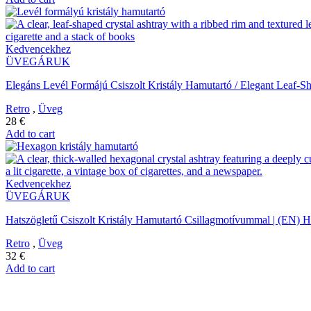
Kedvencekhez
ÜVEGÁRUK
Elegáns Levél Formájú Csiszolt Kristály Hamutartó / Elegant Leaf-S
Retro
,
Üveg
28
€
Add to cart
Kedvencekhez
ÜVEGÁRUK
Hatszögletű Csiszolt Kristály Hamutartó Csillagmotívummal | (EN) H
Retro
,
Üveg
32
€
Add to cart