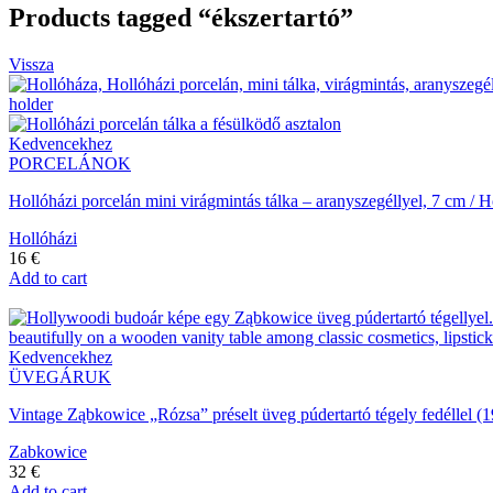
Products tagged “ékszertartó”
Vissza
Kedvencekhez
PORCELÁNOK
Hollóházi porcelán mini virágmintás tálka – aranyszegéllyel, 7 cm /
Hollóházi
16
€
Add to cart
Kedvencekhez
ÜVEGÁRUK
Vintage Ząbkowice „Rózsa” préselt üveg púdertartó tégely fedéllel 
Zabkowice
32
€
Add to cart