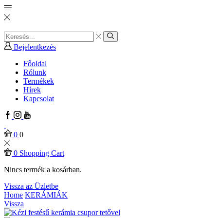
Search
input
Search
Bejelentkezés
Főoldal
Rólunk
Termékek
Hírek
Kapcsolat
Facebook
Instagram
Youtube
0
0
0
Shopping Cart
Nincs termék a kosárban.
Vissza az Üzletbe
Home
KERÁMIÁK
Vissza