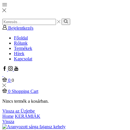
Search
input
Search
Bejelentkezés
Főoldal
Rólunk
Termékek
Hírek
Kapcsolat
Facebook
Instagram
Youtube
0
0
0
Shopping Cart
Nincs termék a kosárban.
Vissza az Üzletbe
Home
KERÁMIÁK
Vissza