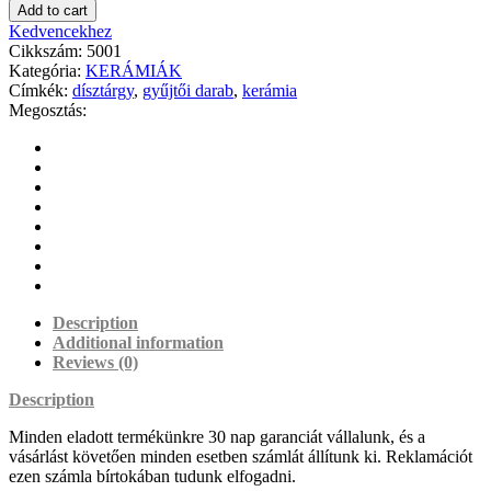
Add to cart
Kedvencekhez
Cikkszám:
5001
Kategória:
KERÁMIÁK
Címkék:
dísztárgy
,
gyűjtői darab
,
kerámia
Megosztás:
Description
Additional information
Reviews (0)
Description
Minden eladott termékünkre 30 nap garanciát vállalunk, és a
vásárlást követően minden esetben számlát állítunk ki. Reklamációt
ezen számla bírtokában tudunk elfogadni.