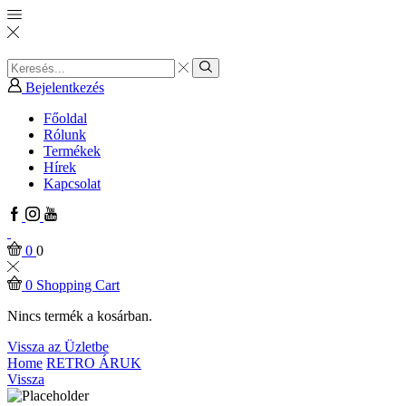
Search
input
Search
Bejelentkezés
Főoldal
Rólunk
Termékek
Hírek
Kapcsolat
Facebook
Instagram
Youtube
0
0
0
Shopping Cart
Nincs termék a kosárban.
Vissza az Üzletbe
Home
RETRO ÁRUK
Vissza