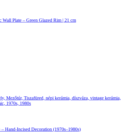
ic Wall Plate – Green Glazed Rim | 21 cm
se – Hand-Incised Decoration (1970s–1980s)