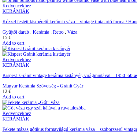
Kedvencekhez
KERÁMIÁK
Kézzel festett kisméretű kerámia váza – vintage tintatartó forma / H
Gyűjtői darab
,
Kerámia
,
Retro
,
Váza
15
€
Add to cart
Kedvencekhez
KERÁMIÁK
Kispest–Gránit vintage kerámia kistányér, virágmintával – 1950–60-as
Magyar Kerámia Szövetség - Gránit Gyár
12
€
Add to cart
Kedvencekhez
KERÁMIÁK
Fekete mázas gótikus formavilágú kerámia váza – szoborszerű vintag