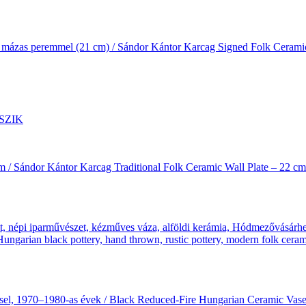
zöld mázas peremmel (21 cm) / Sándor Kántor Karcag Signed Folk Ceram
m / Sándor Kántor Karcag Traditional Folk Ceramic Wall Plate – 22 cm
téssel, 1970–1980-as évek / Black Reduced-Fire Hungarian Ceramic Va