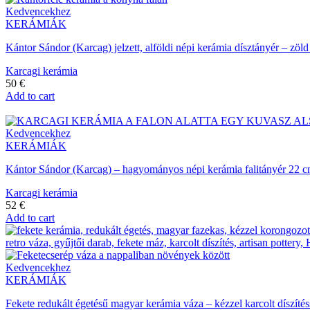
Kedvencekhez
KERÁMIÁK
Kántor Sándor (Karcag) jelzett, alföldi népi kerámia dísztányér – 
Karcagi kerámia
50
€
Add to cart
Kedvencekhez
KERÁMIÁK
Kántor Sándor (Karcag) – hagyományos népi kerámia falitányér 22 c
Karcagi kerámia
52
€
Add to cart
Kedvencekhez
KERÁMIÁK
Fekete redukált égetésű magyar kerámia váza – kézzel karcolt díszí