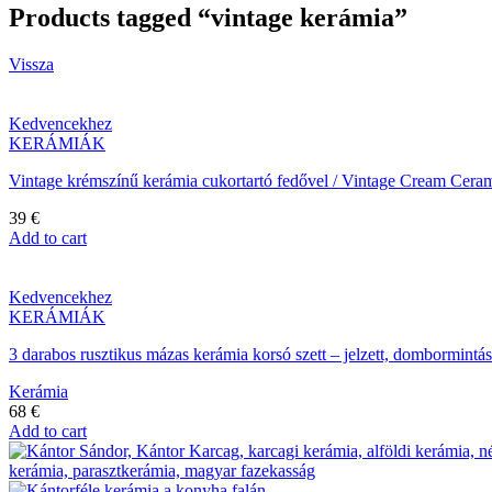
Products tagged “vintage kerámia”
Vissza
Kedvencekhez
KERÁMIÁK
Vintage krémszínű kerámia cukortartó fedővel / Vintage Cream Cera
39
€
Add to cart
Kedvencekhez
KERÁMIÁK
3 darabos rusztikus mázas kerámia korsó szett – jelzett, dombormi
Kerámia
68
€
Add to cart