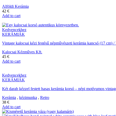
Alföldi Kerámia
42
€
Add to cart
Kedvencekhez
KERÁMIÁK
Vintage kalocsai kézi festésű népművészeti kerámia kancsó (17 cm) 
Kalocsai Kézműves Kft.
45
€
Add to cart
Kedvencekhez
KERÁMIÁK
Két darab kézzel festett hasas kerámia korsó – népi motívumos vintag
Kerámia
,
kézimunka
,
Retro
38
€
Add to cart