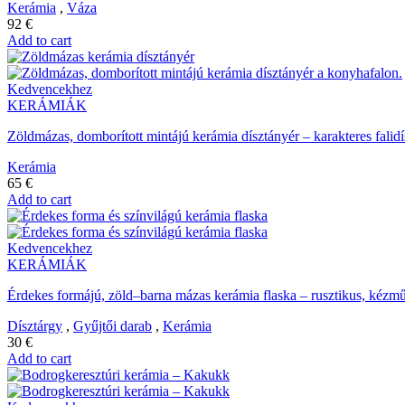
Kerámia
,
Váza
92
€
Add to cart
Kedvencekhez
KERÁMIÁK
Zöldmázas, domborított mintájú kerámia dísztányér – karakteres falid
Kerámia
65
€
Add to cart
Kedvencekhez
KERÁMIÁK
Érdekes formájú, zöld–barna mázas kerámia flaska – rusztikus, kézm
Dísztárgy
,
Gyűjtői darab
,
Kerámia
30
€
Add to cart