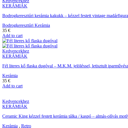
Kedvencekhez
KERÁMIÁK
Bodrogkeresztúri kerámia kakukk – kézzel festett vintage madárfigu
Bodrogkeresztúri Kerámia
35
€
Add to cart
Kedvencekhez
KERÁMIÁK
Fél literes kő flaska dugóval – M.K.M. jelöléssel, letisztult iparműv
Kerámia
35
€
Add to cart
Kedvencekhez
KERÁMIÁK
Ceramic King kézzel festett kerámia tálka / kaspó – almás-olívás mot
Kerámia
,
Retro