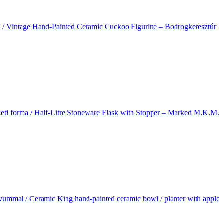
ra / Vintage Hand-Painted Ceramic Cuckoo Figurine – Bodrogkeresztúr 
észeti forma / Half-Litre Stoneware Flask with Stopper – Marked M.K.M.
ívummal / Ceramic King hand-painted ceramic bowl / planter with apple