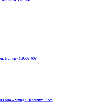
tion, Hungary (1950s–60s)
ed Form – Vintage Decorative Piece