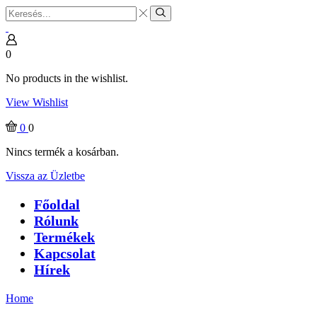
Search
input
Search
0
No products in the wishlist.
View Wishlist
0
0
Nincs termék a kosárban.
Vissza az Üzletbe
Főoldal
Rólunk
Termékek
Kapcsolat
Hírek
Home