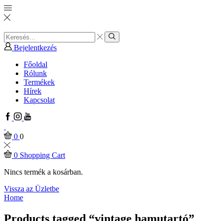
Search
input
Search
Bejelentkezés
Főoldal
Rólunk
Termékek
Hírek
Kapcsolat
Facebook
Instagram
Youtube
0
0
0
Shopping Cart
Nincs termék a kosárban.
Vissza az Üzletbe
Home
Products tagged “vintage hamutartó”