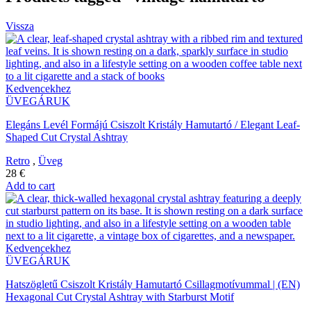
Vissza
Kedvencekhez
ÜVEGÁRUK
Elegáns Levél Formájú Csiszolt Kristály Hamutartó / Elegant Leaf-
Shaped Cut Crystal Ashtray
Retro
,
Üveg
28
€
Add to cart
Kedvencekhez
ÜVEGÁRUK
Hatszögletű Csiszolt Kristály Hamutartó Csillagmotívummal | (EN)
Hexagonal Cut Crystal Ashtray with Starburst Motif