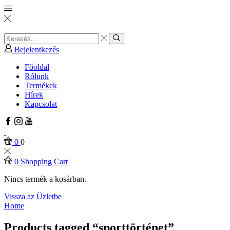
Search
input
Search
Bejelentkezés
Főoldal
Rólunk
Termékek
Hírek
Kapcsolat
Facebook
Instagram
Youtube
0
0
0
Shopping Cart
Nincs termék a kosárban.
Vissza az Üzletbe
Home
Products tagged “sporttörténet”