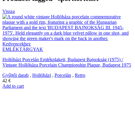
Vissza
Kedvencekhez
EMLÉKTÁRGYAK
Hollóházi Porcelán Emlékplakett, Budapest Bajnokság (1975) /
Vintage Hollóháza Porcelain Championship Plaque, Budapest 1975
Gyűjtői darab
,
Hollóházi
,
Porcelán
,
Retro
42
€
Add to cart