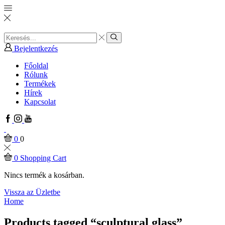
Search
input
Search
Bejelentkezés
Főoldal
Rólunk
Termékek
Hírek
Kapcsolat
Facebook
Instagram
Youtube
0
0
0
Shopping Cart
Nincs termék a kosárban.
Vissza az Üzletbe
Home
Products tagged “sculptural glass”