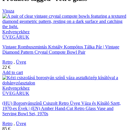
Vissza
Kedvencekhez
ÜVEGÁRUK
Vintage Rombuszmintás Kristály Kompótos Tálka Pár | Vintage
Diamond Pattern Crystal Compote Bowl Pair
Retro
,
Üveg
22
€
Add to cart
Kedvencekhez
ÜVEGÁRUK
(HU) Borostyánszínű Csiszolt Retro Üveg Váza és Kínáló Szett,
1970-es Évek | (EN) Amber Hand-Cut Retro Glass Vase and
Serving Bowl Set, 1970s
Retro
,
Üveg
85
€