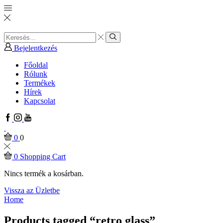
Search
input
Search
Bejelentkezés
Főoldal
Rólunk
Termékek
Hírek
Kapcsolat
Facebook
Instagram
Youtube
0
0
0
Shopping Cart
Nincs termék a kosárban.
Vissza az Üzletbe
Home
Products tagged “retro glass”