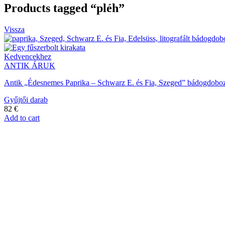
Products tagged “pléh”
Vissza
Kedvencekhez
ANTIK ÁRUK
Antik „Édesnemes Paprika – Schwarz E. és Fia, Szeged” bádogdoboz,
Gyűjtői darab
82
€
Add to cart