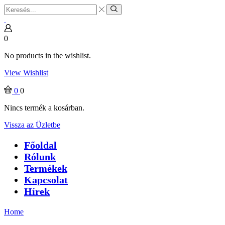
Search
input
Search
0
No products in the wishlist.
View Wishlist
0
0
Nincs termék a kosárban.
Vissza az Üzletbe
Főoldal
Rólunk
Termékek
Kapcsolat
Hírek
Home