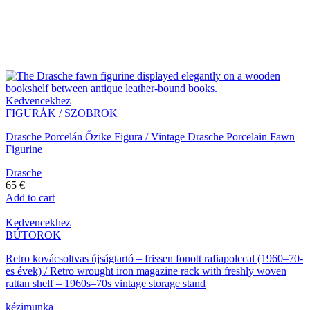
PRODUCTS TAGGED “MID
CENTURY MODERN”
Kedvencekhez
FIGURÁK / SZOBROK
Drasche Porcelán Őzike Figura / Vintage Drasche Porcelain Fawn
Figurine
Drasche
65
€
Add to cart
Kedvencekhez
BÚTOROK
Retro kovácsoltvas újságtartó – frissen fonott rafiapolccal (1960–70-
es évek) / Retro wrought iron magazine rack with freshly woven
rattan shelf – 1960s–70s vintage storage stand
kézimunka