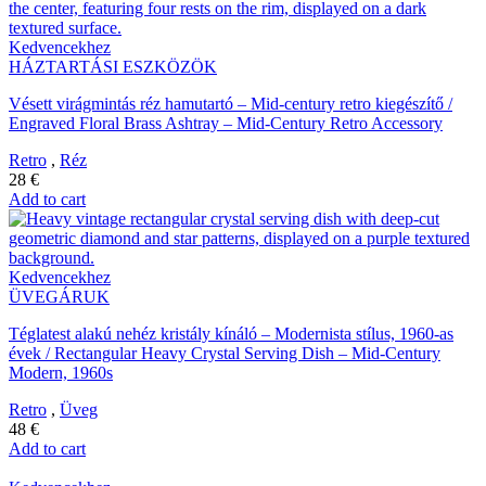
Kedvencekhez
HÁZTARTÁSI ESZKÖZÖK
Vésett virágmintás réz hamutartó – Mid-century retro kiegészítő /
Engraved Floral Brass Ashtray – Mid-Century Retro Accessory
Retro
,
Réz
28
€
Add to cart
Kedvencekhez
ÜVEGÁRUK
Téglatest alakú nehéz kristály kínáló – Modernista stílus, 1960-as
évek / Rectangular Heavy Crystal Serving Dish – Mid-Century
Modern, 1960s
Retro
,
Üveg
48
€
Add to cart