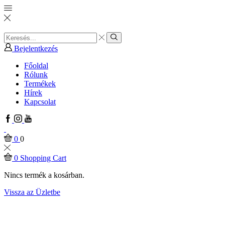
Search
input
Search
Bejelentkezés
Főoldal
Rólunk
Termékek
Hírek
Kapcsolat
Facebook
Instagram
Youtube
0
0
0
Shopping Cart
Nincs termék a kosárban.
Vissza az Üzletbe
Home