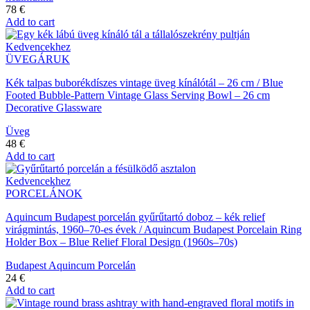
78
€
Add to cart
Kedvencekhez
ÜVEGÁRUK
Kék talpas buborékdíszes vintage üveg kínálótál – 26 cm / Blue
Footed Bubble-Pattern Vintage Glass Serving Bowl – 26 cm
Decorative Glassware
Üveg
48
€
Add to cart
Kedvencekhez
PORCELÁNOK
Aquincum Budapest porcelán gyűrűtartó doboz – kék relief
virágmintás, 1960–70-es évek / Aquincum Budapest Porcelain Ring
Holder Box – Blue Relief Floral Design (1960s–70s)
Budapest Aquincum Porcelán
24
€
Add to cart