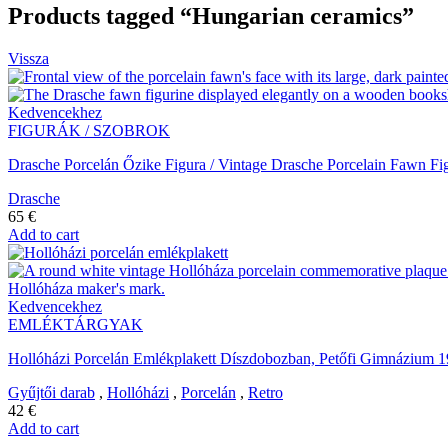
Products tagged “Hungarian ceramics”
Vissza
Kedvencekhez
FIGURÁK / SZOBROK
Drasche Porcelán Őzike Figura / Vintage Drasche Porcelain Fawn Fi
Drasche
65
€
Add to cart
Kedvencekhez
EMLÉKTÁRGYAK
Hollóházi Porcelán Emlékplakett Díszdobozban, Petőfi Gimnázium 1
Gyűjtői darab
,
Hollóházi
,
Porcelán
,
Retro
42
€
Add to cart