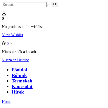
Search
input
Search
0
No products in the wishlist.
View Wishlist
0
0
Nincs termék a kosárban.
Vissza az Üzletbe
Főoldal
Rólunk
Termékek
Kapcsolat
Hírek
Home