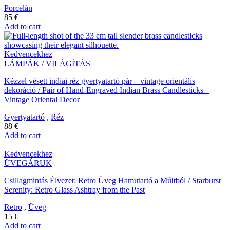
Porcelán
85
€
Add to cart
Kedvencekhez
LÁMPÁK / VILÁGÍTÁS
Kézzel vésett indiai réz gyertyatartó pár – vintage orientális
dekoráció / Pair of Hand-Engraved Indian Brass Candlesticks –
Vintage Oriental Decor
Gyertyatartó
,
Réz
88
€
Add to cart
Kedvencekhez
ÜVEGÁRUK
Csillagmintás Élvezet: Retro Üveg Hamutartó a Múltból / Starburst
Serenity: Retro Glass Ashtray from the Past
Retro
,
Üveg
15
€
Add to cart