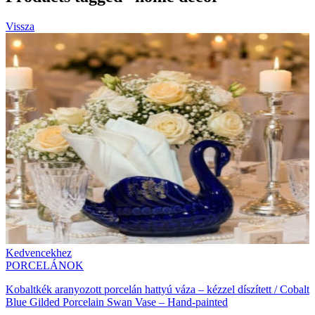
Vissza
Kedvencekhez
PORCELÁNOK
Kobaltkék aranyozott porcelán hattyú váza – kézzel díszített / Cobalt
Blue Gilded Porcelain Swan Vase – Hand-painted