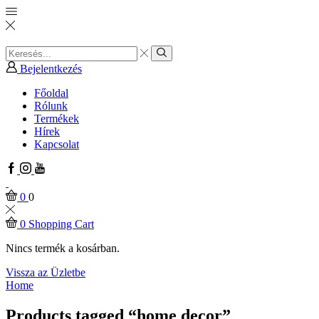
Search
input
Search
Bejelentkezés
Főoldal
Rólunk
Termékek
Hírek
Kapcsolat
Facebook
Instagram
Youtube
0
0
0
Shopping Cart
Nincs termék a kosárban.
Vissza az Üzletbe
Home
Products tagged “home decor”