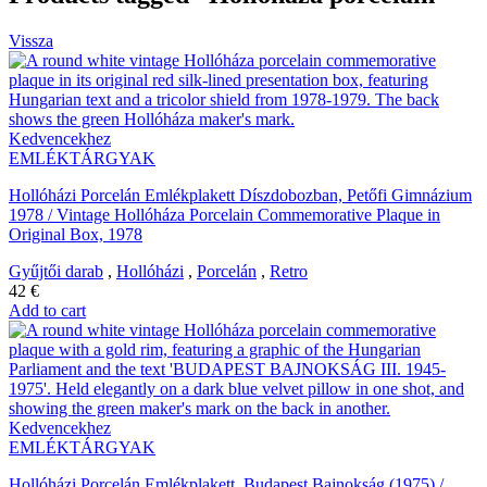
Vissza
Kedvencekhez
EMLÉKTÁRGYAK
Hollóházi Porcelán Emlékplakett Díszdobozban, Petőfi Gimnázium
1978 / Vintage Hollóháza Porcelain Commemorative Plaque in
Original Box, 1978
Gyűjtői darab
,
Hollóházi
,
Porcelán
,
Retro
42
€
Add to cart
Kedvencekhez
EMLÉKTÁRGYAK
Hollóházi Porcelán Emlékplakett, Budapest Bajnokság (1975) /