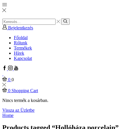
Search
input
Search
Bejelentkezés
Főoldal
Rólunk
Termékek
Hírek
Kapcsolat
Facebook
Instagram
Youtube
0
0
0
Shopping Cart
Nincs termék a kosárban.
Vissza az Üzletbe
Home
Products tagged “Hollóháza porcelain”