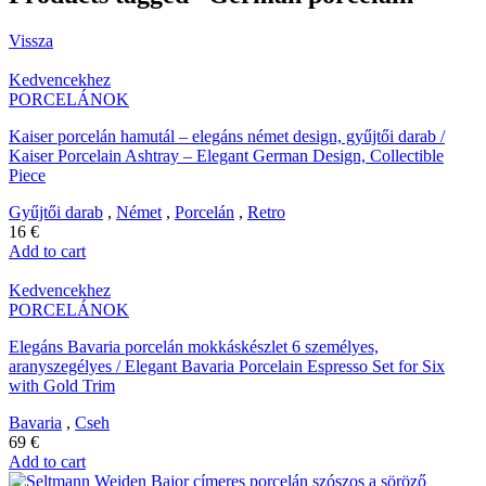
Vissza
Kedvencekhez
PORCELÁNOK
Kaiser porcelán hamutál – elegáns német design, gyűjtői darab /
Kaiser Porcelain Ashtray – Elegant German Design, Collectible
Piece
Gyűjtői darab
,
Német
,
Porcelán
,
Retro
16
€
Add to cart
Kedvencekhez
PORCELÁNOK
Elegáns Bavaria porcelán mokkáskészlet 6 személyes,
aranyszegélyes / Elegant Bavaria Porcelain Espresso Set for Six
with Gold Trim
Bavaria
,
Cseh
69
€
Add to cart