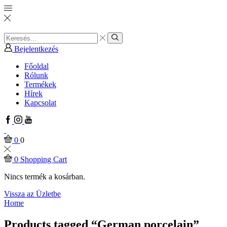
Search
input
Search
Bejelentkezés
Főoldal
Rólunk
Termékek
Hírek
Kapcsolat
Facebook
Instagram
Youtube
0
0
0
Shopping Cart
Nincs termék a kosárban.
Vissza az Üzletbe
Home
Products tagged “German porcelain”