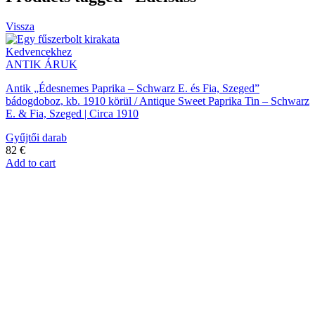
Vissza
Kedvencekhez
ANTIK ÁRUK
Antik „Édesnemes Paprika – Schwarz E. és Fia, Szeged”
bádogdoboz, kb. 1910 körül / Antique Sweet Paprika Tin – Schwarz
E. & Fia, Szeged | Circa 1910
Gyűjtői darab
82
€
Add to cart