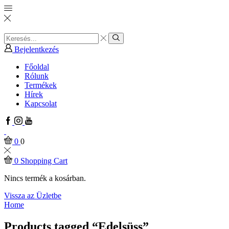
Search
input
Search
Bejelentkezés
Főoldal
Rólunk
Termékek
Hírek
Kapcsolat
Facebook
Instagram
Youtube
0
0
0
Shopping Cart
Nincs termék a kosárban.
Vissza az Üzletbe
Home
Products tagged “Edelsüss”