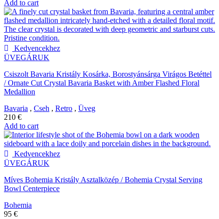
Add to cart
Kedvencekhez
ÜVEGÁRUK
Csiszolt Bavaria Kristály Kosárka, Borostyánsárga Virágos Betéttel
/ Ornate Cut Crystal Bavaria Basket with Amber Flashed Floral
Medallion
Bavaria
,
Cseh
,
Retro
,
Üveg
210
€
Add to cart
Kedvencekhez
ÜVEGÁRUK
Míves Bohemia Kristály Asztalközép / Bohemia Crystal Serving
Bowl Centerpiece
Bohemia
95
€