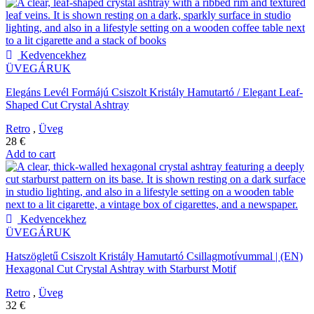
Kedvencekhez
ÜVEGÁRUK
Elegáns Levél Formájú Csiszolt Kristály Hamutartó / Elegant Leaf-
Shaped Cut Crystal Ashtray
Retro
,
Üveg
28
€
Add to cart
Kedvencekhez
ÜVEGÁRUK
Hatszögletű Csiszolt Kristály Hamutartó Csillagmotívummal | (EN)
Hexagonal Cut Crystal Ashtray with Starburst Motif
Retro
,
Üveg
32
€