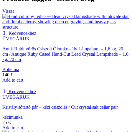
Vissza
Kedvencekhez
ÜVEGÁRUK
Antik Rubinvörös Csiszolt Ólomkristály Lámpabura – 1,6 kg, 20
cm / Antique Ruby Cased Hand-Cut Lead Crystal Lampshade – 1.6
kg, 20 cm
Bohemia
140
€
Add to cart
Kedvencekhez
ÜVEGÁRUK
Kristály sótartó pár – kézi csiszolás / Cut crystal salt cellar pair
kézimunka
25
€
Add to cart