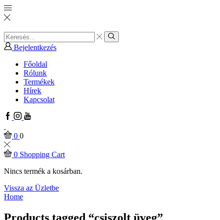
Search
input
Search
Bejelentkezés
Főoldal
Rólunk
Termékek
Hírek
Kapcsolat
Facebook
Instagram
Youtube
0
0
0
Shopping Cart
Nincs termék a kosárban.
Vissza az Üzletbe
Home
Products tagged “csiszolt üveg”