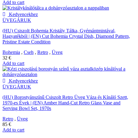
Add to cart
Kedvencekhez
ÜVEGÁRUK
(HU) Csiszolt Bohemia Kristály Tálka, Gyémántmintával,
Hagyatékból | (EN) Cut Bohemia Crystal Dish, Diamond Pattern,
Pristine Estate Condition
Bohemia
,
Cseh
,
Retro
,
Üveg
32
€
Add to cart
Kedvencekhez
ÜVEGÁRUK
(HU) Borostyánszínű Csiszolt Retro Üveg Váza és Kínáló Szett,
1970-es Évek | (EN) Amber Hand-Cut Retro Glass Vase and
Serving Bowl Set, 1970s
Retro
,
Üveg
85
€
Add to cart