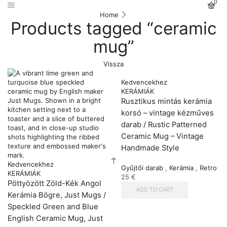
0
Home
Products tagged “ceramic
mug”
Vissza
Kedvencekhez
KERÁMIÁK
Rusztikus mintás kerámia
korsó – vintage kézműves
darab / Rustic Patterned
Ceramic Mug – Vintage
Handmade Style
Kedvencekhez
Gyűjtői darab
,
Kerámia
,
Retro
KERÁMIÁK
25
€
Pöttyözött Zöld-Kék Angol
ADD TO CART
Kerámia Bögre, Just Mugs /
Speckled Green and Blue
English Ceramic Mug, Just