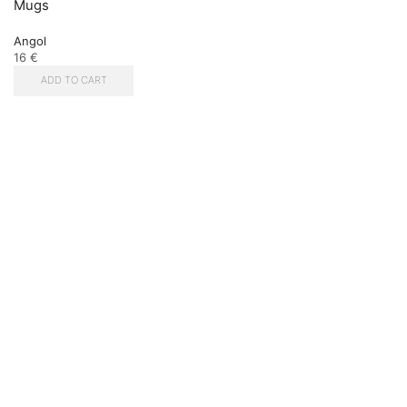
Mugs
Angol
16
€
ADD TO CART