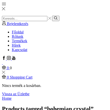
Search
input
Search
Bejelentkezés
Főoldal
Rólunk
Termékek
Hírek
Kapcsolat
Facebook
Instagram
Youtube
0
0
0
Shopping Cart
Nincs termék a kosárban.
Vissza az Üzletbe
Home
Products tagged “bohemian crystal”