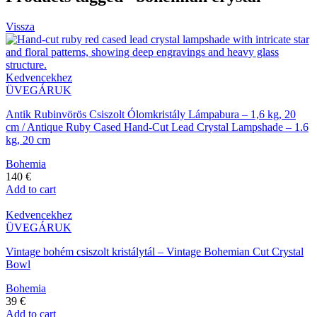
Vissza
Kedvencekhez
ÜVEGÁRUK
Antik Rubinvörös Csiszolt Ólomkristály Lámpabura – 1,6 kg, 20
cm / Antique Ruby Cased Hand-Cut Lead Crystal Lampshade – 1.6
kg, 20 cm
Bohemia
140
€
Add to cart
Kedvencekhez
ÜVEGÁRUK
Vintage bohém csiszolt kristálytál – Vintage Bohemian Cut Crystal
Bowl
Bohemia
39
€
Add to cart