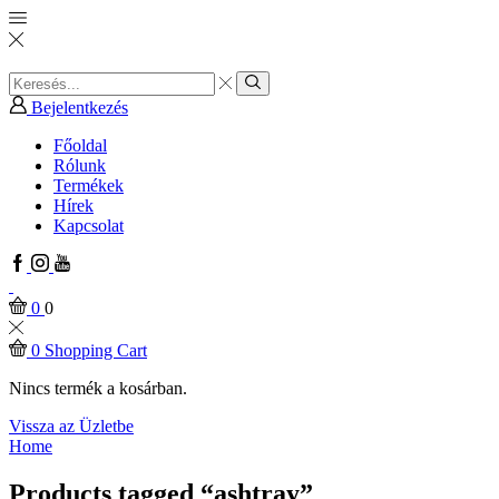
Search
input
Search
Bejelentkezés
Főoldal
Rólunk
Termékek
Hírek
Kapcsolat
Facebook
Instagram
Youtube
0
0
0
Shopping Cart
Nincs termék a kosárban.
Vissza az Üzletbe
Home
Products tagged “ashtray”