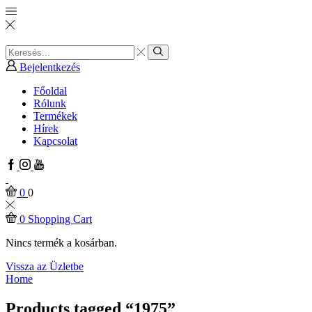
Search
input
Search
Bejelentkezés
Főoldal
Rólunk
Termékek
Hírek
Kapcsolat
Facebook
Instagram
Youtube
0
0
0
Shopping Cart
Nincs termék a kosárban.
Vissza az Üzletbe
Home
Products tagged “1975”