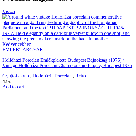
Vissza
Kedvencekhez
EMLÉKTÁRGYAK
Hollóházi Porcelán Emlékplakett, Budapest Bajnokság (1975) /
Vintage Hollóháza Porcelain Championship Plaque, Budapest 1975
Gyűjtői darab
,
Hollóházi
,
Porcelán
,
Retro
42
€
Add to cart