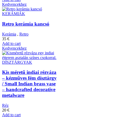
Kedvencekhez
KERÁMIÁK
Retro kerámia kancsó
Kerámia
,
Retro
35
€
Add to cart
Kedvencekhez
DÍSZTÁRGYAK
Kis méretű indiai rézváza
– kézműves fém dísztárgy
/ Small Indian brass vase
– handcrafted decorative
metalware
Réz
20
€
Add to cart