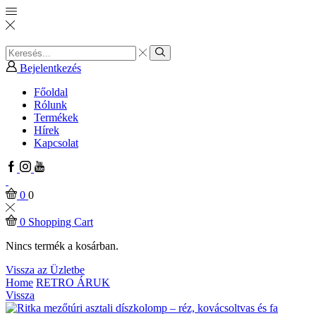
Search
input
Search
Bejelentkezés
Főoldal
Rólunk
Termékek
Hírek
Kapcsolat
Facebook
Instagram
Youtube
0
0
0
Shopping Cart
Nincs termék a kosárban.
Vissza az Üzletbe
Home
RETRO ÁRUK
Vissza