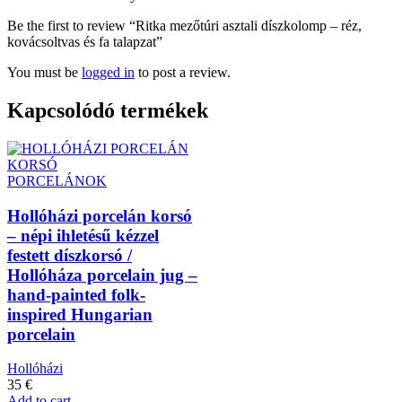
Be the first to review “Ritka mezőtúri asztali díszkolomp – réz,
kovácsoltvas és fa talapzat”
You must be
logged in
to post a review.
Kapcsolódó termékek
PORCELÁNOK
Hollóházi porcelán korsó
– népi ihletésű kézzel
festett díszkorsó /
Hollóháza porcelain jug –
hand-painted folk-
inspired Hungarian
porcelain
Hollóházi
35
€
Add to cart