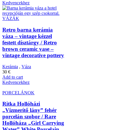
Kedvencekhez
VÁZÁK
Retro barna kerámia
váza – vintage kézzel
festett dísztárgy / Retro
brown ceramic vase –
vintage decorative pottery
Kerámia
,
Váza
30
€
Add to cart
Kedvencekhez
PORCELÁNOK
Ritka Hollóházi
„Vízmerítő lány” fehér
porcelán szobor / Rare
Hollóháza „Girl Carrying
Water” White Porcelain