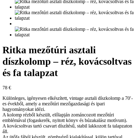
Ritka mezőtúri asztali
díszkolomp – réz, kovácsoltvas
és fa talapzat
78
€
Különleges, igényesen elkészített, vintage asztali díszkolomp a 70′-
es évekből, amely a mezőtúri mezőgazdasági és ipari
hagyományokat idézi.
A kolomp rézből készült, előlapján zománcozott mezőtúri
emblémával (fogaskerék, nyitott könyv és búzakalász motívum).
A kovácsoltvas tartó csavart díszítésű, stabil lakkozott fa talapzaton
áll.
Az ütőfa fából készült, gömbvégű kialakítással, külön tartóval.