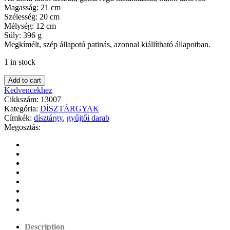
Magasság: 21 cm
Szélesség: 20 cm
Mélység: 12 cm
Súly: 396 g
Megkímélt, szép állapotú patinás, azonnal kiállítható állapotban.
1 in stock
Add to cart
Kedvencekhez
Cikkszám:
13007
Kategória:
DÍSZTÁRGYAK
Címkék:
dísztárgy
,
gyűjtői darab
Megosztás:
Description