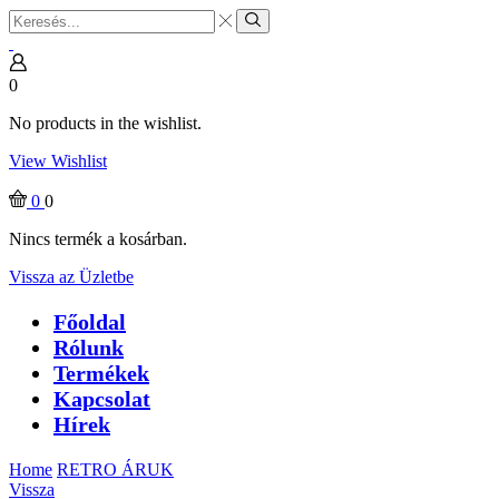
Search
input
Search
0
No products in the wishlist.
View Wishlist
0
0
Nincs termék a kosárban.
Vissza az Üzletbe
Főoldal
Rólunk
Termékek
Kapcsolat
Hírek
Home
RETRO ÁRUK
Vissza