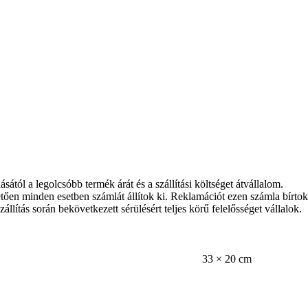
tól a legolcsóbb termék árát és a szállítási költséget átvállalom.
etően minden esetben számlát állítok ki. Reklamációt ezen számla bírto
llítás során bekövetkezett sérülésért teljes körű felelősséget vállalok.
33 × 20 cm