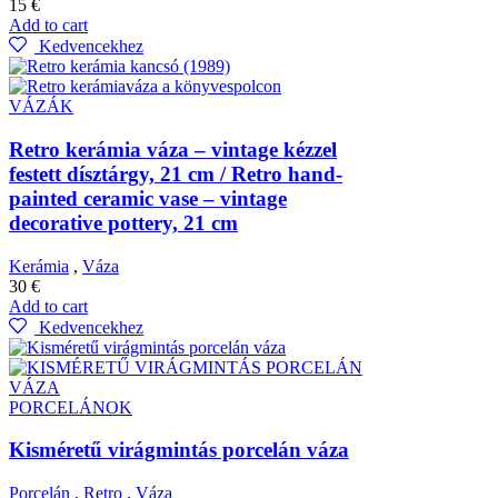
15
€
Add to cart
Kedvencekhez
VÁZÁK
Retro kerámia váza – vintage kézzel
festett dísztárgy, 21 cm / Retro hand-
painted ceramic vase – vintage
decorative pottery, 21 cm
Kerámia
,
Váza
30
€
Add to cart
Kedvencekhez
PORCELÁNOK
Kisméretű virágmintás porcelán váza
Porcelán
,
Retro
,
Váza