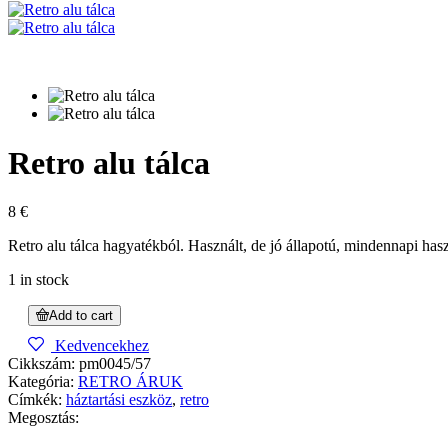
Retro alu tálca
8
€
Retro alu tálca hagyatékból. Használt, de jó állapotú, mindennapi has
1 in stock
Add to cart
Kedvencekhez
Cikkszám:
pm0045/57
Kategória:
RETRO ÁRUK
Címkék:
háztartási eszköz
,
retro
Megosztás: