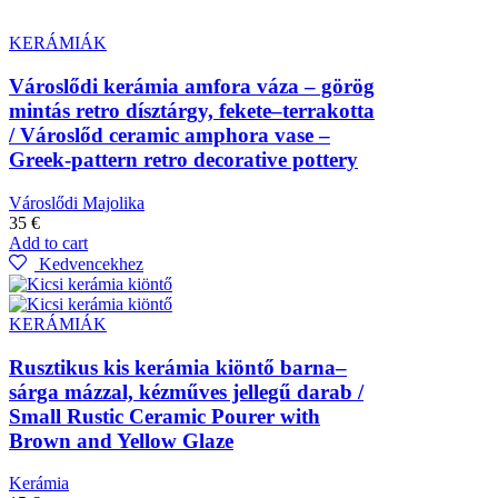
KERÁMIÁK
Városlődi kerámia amfora váza – görög
mintás retro dísztárgy, fekete–terrakotta
/ Városlőd ceramic amphora vase –
Greek-pattern retro decorative pottery
Városlődi Majolika
35
€
Add to cart
Kedvencekhez
KERÁMIÁK
Rusztikus kis kerámia kiöntő barna–
sárga mázzal, kézműves jellegű darab /
Small Rustic Ceramic Pourer with
Brown and Yellow Glaze
Kerámia