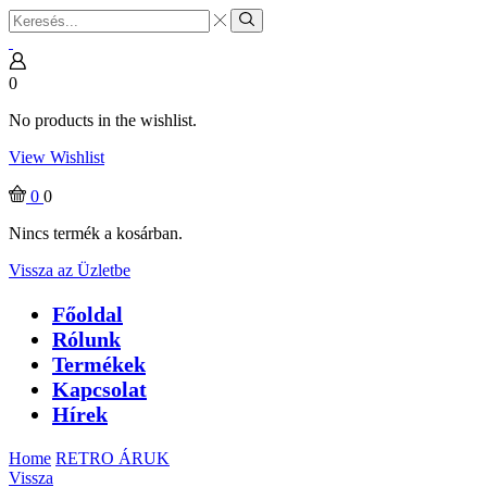
Search
input
Search
0
No products in the wishlist.
View Wishlist
0
0
Nincs termék a kosárban.
Vissza az Üzletbe
Főoldal
Rólunk
Termékek
Kapcsolat
Hírek
Home
RETRO ÁRUK
Vissza