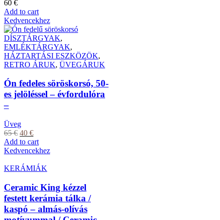
60
€
Add to cart
Kedvencekhez
DÍSZTÁRGYAK
,
EMLÉKTÁRGYAK
,
HÁZTARTÁSI ESZKÖZÖK
,
RETRO ÁRUK
,
ÜVEGÁRUK
Ón fedeles söröskorsó, 50-
es jelöléssel – évfordulóra
–
Üveg
65
€
40
€
Add to cart
Kedvencekhez
KERÁMIÁK
Ceramic King kézzel
festett kerámia tálka /
kaspó – almás-olívás
motívummal / Ceramic