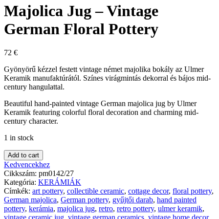
Majolica Jug – Vintage
German Floral Pottery
72
€
Gyönyörű kézzel festett vintage német majolika bokály az Ulmer
Keramik manufaktúrától. Színes virágmintás dekorral és bájos mid-
century hangulattal.
Beautiful hand-painted vintage German majolica jug by Ulmer
Keramik featuring colorful floral decoration and charming mid-
century character.
1 in stock
Add to cart
Kedvencekhez
Cikkszám:
pm0142/27
Kategória:
KERÁMIÁK
Címkék:
art pottery
,
collectible ceramic
,
cottage decor
,
floral pottery
,
German majolica
,
German pottery
,
gyűjtői darab
,
hand painted
pottery
,
kerámia
,
majolica jug
,
retro
,
retro pottery
,
ulmer keramik
,
vintage ceramic jug
,
vintage german ceramics
,
vintage home decor