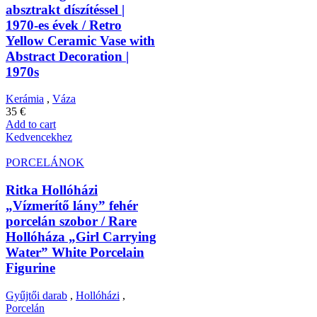
absztrakt díszítéssel |
1970-es évek / Retro
Yellow Ceramic Vase with
Abstract Decoration |
1970s
Kerámia
,
Váza
35
€
Add to cart
Kedvencekhez
PORCELÁNOK
Ritka Hollóházi
„Vízmerítő lány” fehér
porcelán szobor / Rare
Hollóháza „Girl Carrying
Water” White Porcelain
Figurine
Gyűjtői darab
,
Hollóházi
,
Porcelán