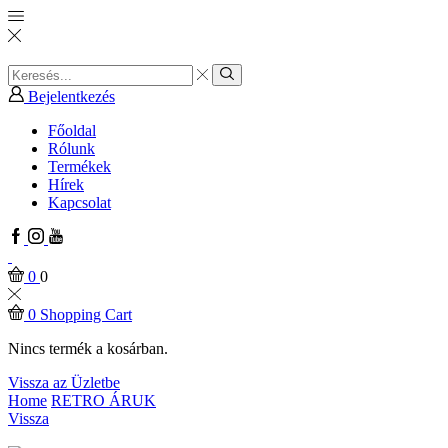
Search
input
Search
Bejelentkezés
Főoldal
Rólunk
Termékek
Hírek
Kapcsolat
Facebook
Instagram
Youtube
0
0
0
Shopping Cart
Nincs termék a kosárban.
Vissza az Üzletbe
Home
RETRO ÁRUK
Vissza