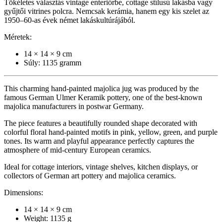
Tökéletes választás vintage enteriőrbe, cottage stílusú lakásba vagy
gyűjtői vitrines polcra. Nemcsak kerámia, hanem egy kis szelet az
1950–60-as évek német lakáskultúrájából.
Méretek:
14 × 14 × 9 cm
Súly: 1135 gramm
This charming hand-painted majolica jug was produced by the
famous German Ulmer Keramik pottery, one of the best-known
majolica manufacturers in postwar Germany.
The piece features a beautifully rounded shape decorated with
colorful floral hand-painted motifs in pink, yellow, green, and purple
tones. Its warm and playful appearance perfectly captures the
atmosphere of mid-century European ceramics.
Ideal for cottage interiors, vintage shelves, kitchen displays, or
collectors of German art pottery and majolica ceramics.
Dimensions:
14 × 14 × 9 cm
Weight: 1135 g