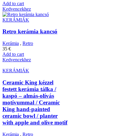
Add to cart
Kedvencekhez
KERÁMIÁK
Retro kerámia kancsó
Kerámia
,
Retro
35
€
Add to cart
Kedvencekhez
KERÁMIÁK
Ceramic King kézzel
festett kerámia tálka /
kaspó – almás-olívás
motívummal / Ceramic
King hand-painted
ceramic bowl / planter
with apple and olive motif
Kerámia
,
Retro