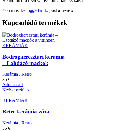
Be the first to review “Kerámia faldísz kakas”
You must be
logged in
to post a review.
Kapcsolódó termékek
KERÁMIÁK
Bodrogkeresztúri kerámia
– Labdázó mackók
Kerámia
,
Retro
35
€
Add to cart
Kedvencekhez
KERÁMIÁK
Retro kerámia váza
Kerámia
,
Retro
35
€