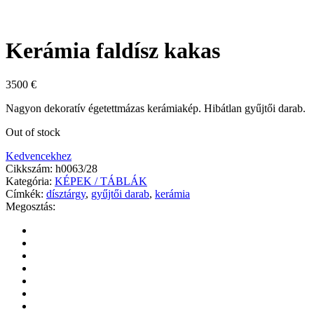
Kerámia faldísz kakas
3500
€
Nagyon dekoratív égetettmázas kerámiakép. Hibátlan gyűjtői darab.
Out of stock
Kedvencekhez
Cikkszám:
h0063/28
Kategória:
KÉPEK / TÁBLÁK
Címkék:
dísztárgy
,
gyűjtői darab
,
kerámia
Megosztás: