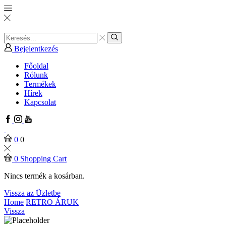
Search
input
Search
Bejelentkezés
Főoldal
Rólunk
Termékek
Hírek
Kapcsolat
Facebook
Instagram
Youtube
0
0
0
Shopping Cart
Nincs termék a kosárban.
Vissza az Üzletbe
Home
RETRO ÁRUK
Vissza