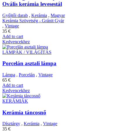
Ovális kerámia levesestál
Gyűjtői darab
,
Kerámia
,
Magyar
Kerámia Szövetség - Gránit Gyár
,
Vintage
35
€
Add to cart
Kedvencekhez
LÁMPÁK / VILÁGÍTÁS
Porcelán asztali lámpa
Lámpa
,
Porcelán
,
Vintage
65
€
Add to cart
Kedvencekhez
KERÁMIÁK
Kerámia táncosnő
Dísztárgy
,
Kerámia
,
Vintage
35
€