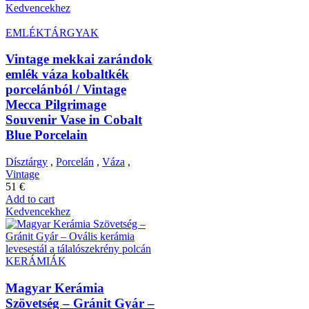
Kedvencekhez
EMLÉKTÁRGYAK
Vintage mekkai zarándok
emlék váza kobaltkék
porcelánból / Vintage
Mecca Pilgrimage
Souvenir Vase in Cobalt
Blue Porcelain
Dísztárgy
,
Porcelán
,
Váza
,
Vintage
51
€
Add to cart
Kedvencekhez
KERÁMIÁK
Magyar Kerámia
Szövetség – Gránit Gyár –