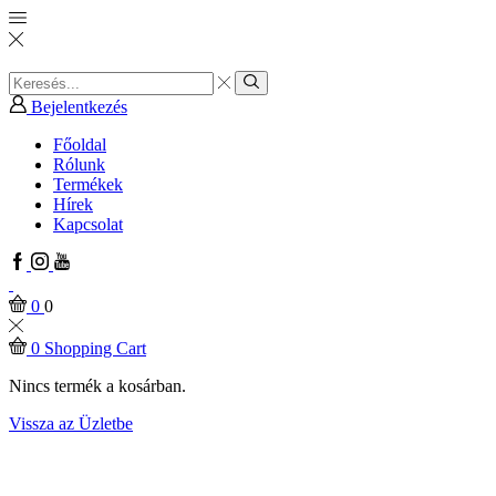
Search
input
Search
Bejelentkezés
Főoldal
Rólunk
Termékek
Hírek
Kapcsolat
Facebook
Instagram
Youtube
0
0
0
Shopping Cart
Nincs termék a kosárban.
Vissza az Üzletbe
Home
VINTAGE ÁRUK