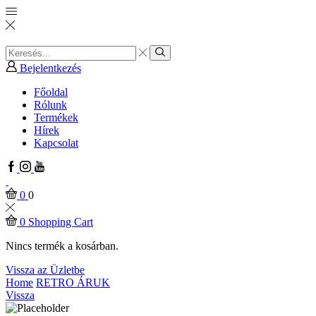
Search
input
Search
Bejelentkezés
Főoldal
Rólunk
Termékek
Hírek
Kapcsolat
Facebook
Instagram
Youtube
0
0
0
Shopping Cart
Nincs termék a kosárban.
Vissza az Üzletbe
Home
RETRO ÁRUK
Vissza