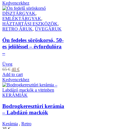
Kedvencekhez
DÍSZTÁRGYAK
,
EMLÉKTÁRGYAK
,
HÁZTARTÁSI ESZKÖZÖK
,
RETRO ÁRUK
,
ÜVEGÁRUK
Ón fedeles söröskorsó, 50-
es jelöléssel – évfordulóra
–
Üveg
65
€
40
€
Add to cart
Kedvencekhez
KERÁMIÁK
Bodrogkeresztúri kerámia
– Labdázó mackók
Kerámia
,
Retro
35
€