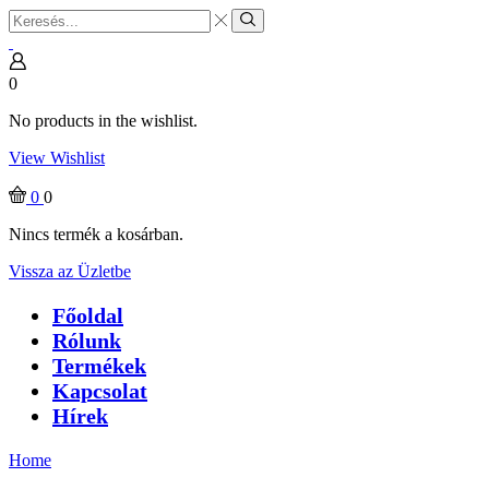
Search
input
Search
0
No products in the wishlist.
View Wishlist
0
0
Nincs termék a kosárban.
Vissza az Üzletbe
Főoldal
Rólunk
Termékek
Kapcsolat
Hírek
Home