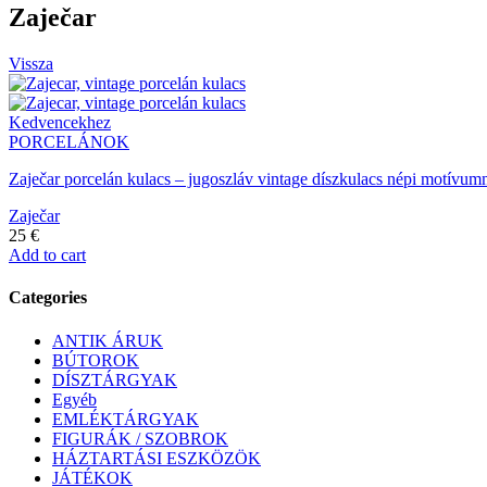
Zaječar
Vissza
Kedvencekhez
PORCELÁNOK
Zaječar porcelán kulacs – jugoszláv vintage díszkulacs népi motívumma
Zaječar
25
€
Add to cart
Categories
ANTIK ÁRUK
BÚTOROK
DÍSZTÁRGYAK
Egyéb
EMLÉKTÁRGYAK
FIGURÁK / SZOBROK
HÁZTARTÁSI ESZKÖZÖK
JÁTÉKOK