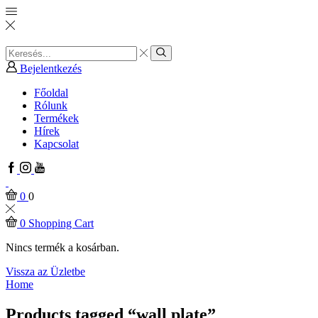
Search
input
Search
Bejelentkezés
Főoldal
Rólunk
Termékek
Hírek
Kapcsolat
Facebook
Instagram
Youtube
0
0
0
Shopping Cart
Nincs termék a kosárban.
Vissza az Üzletbe
Home
Products tagged “wall plate”