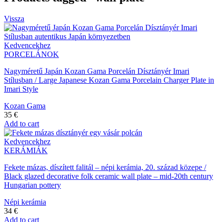
Vissza
Kedvencekhez
PORCELÁNOK
Nagyméretű Japán Kozan Gama Porcelán Dísztányér Imari
Stílusban / Large Japanese Kozan Gama Porcelain Charger Plate in
Imari Style
Kozan Gama
35
€
Add to cart
Kedvencekhez
KERÁMIÁK
Fekete mázas, díszített falitál – népi kerámia, 20. század közepe /
Black glazed decorative folk ceramic wall plate – mid-20th century
Hungarian pottery
Népi kerámia
34
€
Add to cart