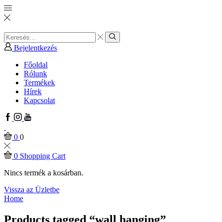
Search
input
Search
Bejelentkezés
Főoldal
Rólunk
Termékek
Hírek
Kapcsolat
Facebook
Instagram
Youtube
0
0
0
Shopping Cart
Nincs termék a kosárban.
Vissza az Üzletbe
Home
Products tagged “wall hanging”