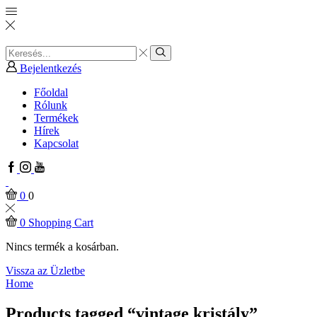
Search
input
Search
Bejelentkezés
Főoldal
Rólunk
Termékek
Hírek
Kapcsolat
Facebook
Instagram
Youtube
0
0
0
Shopping Cart
Nincs termék a kosárban.
Vissza az Üzletbe
Home
Products tagged “vintage kristály”