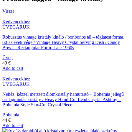
Vissza
Kedvencekhez
ÜVEGÁRUK
Robusztus vintage kristály kínáló / bonbonos tál – téglatest forma,
60-as évek vége / Vintage Heavy Crystal Serving Dish / Candy
Bowl – Rectangular Form, Late 1960s
Üveg
49
€
Add to cart
Kedvencekhez
ÜVEGÁRUK
Nehéz, kézzel metszett ólomkristály hamutartó – Bohemia jellegű
csillagmintás kristály / Heavy Hand-Cut Lead Crystal Ashtray –
Bohemia Style Star-Cut Crystal Piece
Bohemia
44
€
Add to cart