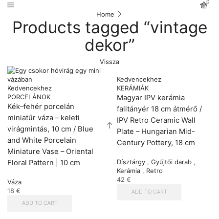
0
Home
Products tagged “vintage
dekor”
Vissza
Kedvencekhez
Kedvencekhez
KERÁMIÁK
PORCELÁNOK
Magyar IPV kerámia
Kék–fehér porcelán
falitányér 18 cm átmérő /
miniatűr váza – keleti
IPV Retro Ceramic Wall
virágmintás, 10 cm / Blue
Plate – Hungarian Mid-
and White Porcelain
Century Pottery, 18 cm
Miniature Vase – Oriental
Dísztárgy
,
Gyűjtői darab
,
Floral Pattern | 10 cm
Kerámia
,
Retro
42
€
Váza
18
€
ADD TO CART
ADD TO CART