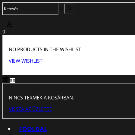
SEARCH
Search
INPUT
0
NO PRODUCTS IN THE WISHLIST.
VIEW WISHLIST
0
0
NINCS TERMÉK A KOSÁRBAN.
VISSZA AZ ÜZLETBE
FŐOLDAL