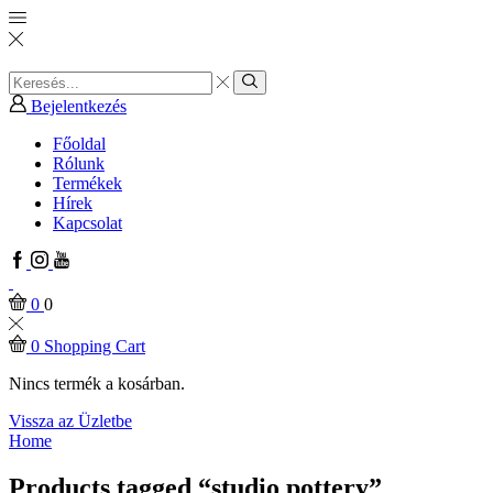
Search
input
Search
Bejelentkezés
Főoldal
Rólunk
Termékek
Hírek
Kapcsolat
Facebook
Instagram
Youtube
0
0
0
Shopping Cart
Nincs termék a kosárban.
Vissza az Üzletbe
Home
Products tagged “studio pottery”