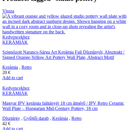
Vissza
Kedvencekhez
KERÁMIÁK
Szignózott Narancs-Sárga Art Kerámia Fali Dísztányér, Absztrakt /
Signed Orange-Yellow Art Pottery Wall Plate, Abstract Motif
Kerámia
,
Retro
20
€
Add to cart
Kedvencekhez
KERÁMIÁK
Magyar IPV kerámia falitányér 18 cm átmérő / IPV Retro Ceramic
Wall Plate – Hungarian Mid-Century Pottery, 18 cm
Dísztárgy
,
Gyűjtői darab
,
Kerámia
,
Retro
42
€
Add to cart